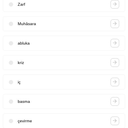
Zarf
Muhâsara
abluka
kriz
iç
basma
çevirme