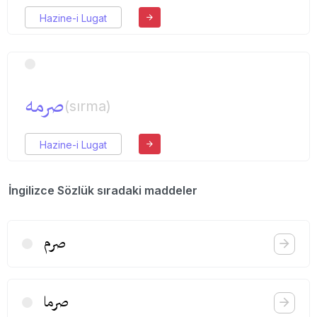
Hazine-i Lugat
صرمه
(sırma)
Hazine-i Lugat
İngilizce Sözlük sıradaki maddeler
صرم
صرما