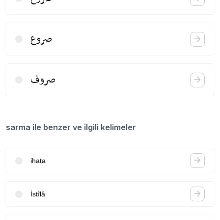
صروع
صروف
sarma ile benzer ve ilgili kelimeler
ihata
İstîlâ