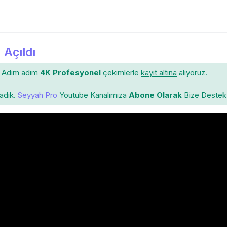
 Açıldı
Adım adım
4K Profesyonel
çekimlerle
kayıt altına
alıyoruz.
ladık.
Seyyah Pro
Youtube Kanalımıza
Abone Olarak
Bize Destek 