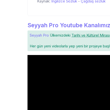
Kaynak:
İngilizce Sözlük
-
Çağdaş sözlük
Seyyah Pro Youtube Kanalımız
Seyyah Pro
Ülkemizdeki
Tarihi ve Kültürel Mirası
Her gün yeni videolarla yep yeni bir projeye baş