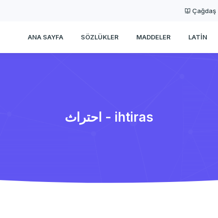
Çağdaş
ANA SAYFA
SÖZLÜKLER
MADDELER
LATIN
احتراث - ihtiras