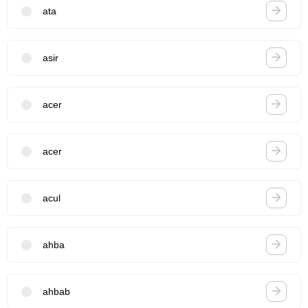
ata
asir
acer
acer
acul
ahba
ahbab