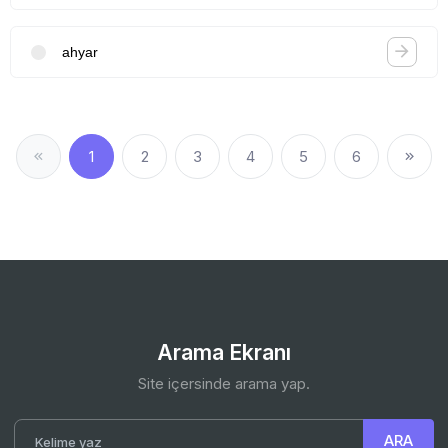
ahyar
1
2
3
4
5
6
Arama Ekranı
Site içersinde arama yap.