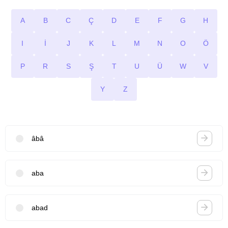
A
B
C
Ç
D
E
F
G
H
I
İ
J
K
L
M
N
O
Ö
P
R
S
Ş
T
U
Ü
W
V
Y
Z
âbâ
aba
abad