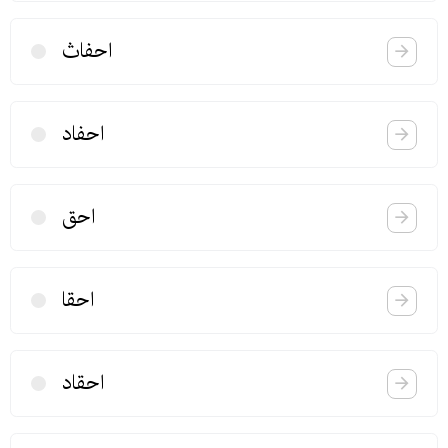
احفاث
احفاد
احق
احقا
احقاد