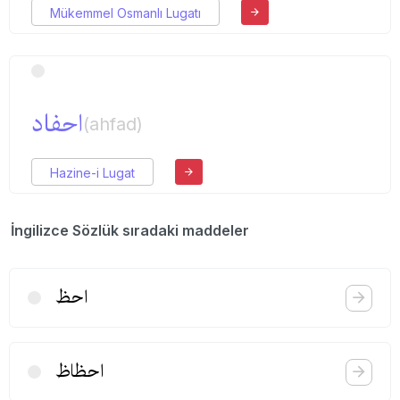
Mükemmel Osmanlı Lugatı
احفاد
(ahfad)
Hazine-i Lugat
İngilizce Sözlük sıradaki maddeler
احظ
احظاظ