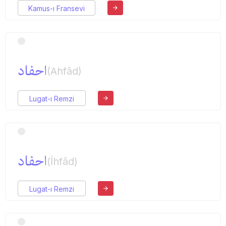
Kamus-ı Fransevi
احفاد
(Ahfâd)
Lugat-ı Remzi
احفاد
(İhfâd)
Lugat-ı Remzi