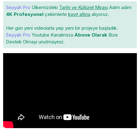
Seyyah Pro
Ülkemizdeki
Tarihi ve Kültürel Mirası
Adım adım
4K Profesyonel
çekimlerle
kayıt altına
alıyoruz.
Her gün yeni videolarla yep yeni bir projeye başladık.
Seyyah Pro
Youtube Kanalımıza
Abone Olarak
Bize
Destek Olmayı unutmayınız.