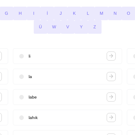
G
H
I
İ
J
K
L
M
N
O
Ü
W
V
Y
Z
li
la
labe
lahık