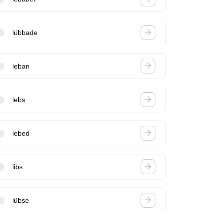
lübbade
leban
lebs
lebed
libs
lübse