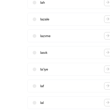
lah
lazale
lazıme
lasık
la'iye
laf
lal