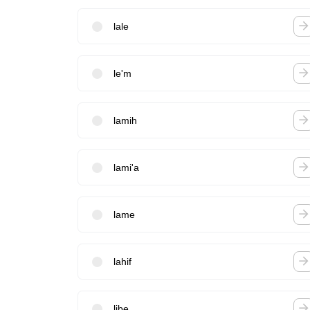
lale
le'm
lamih
lami'a
lame
lahif
libe