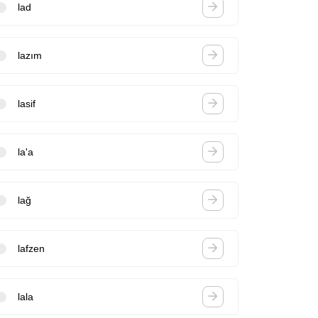
lad
lazım
lasif
la'a
lağ
lafzen
lala