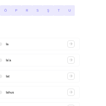
Ö
P
R
S
Ş
T
U
la
la'a
lat
lahus