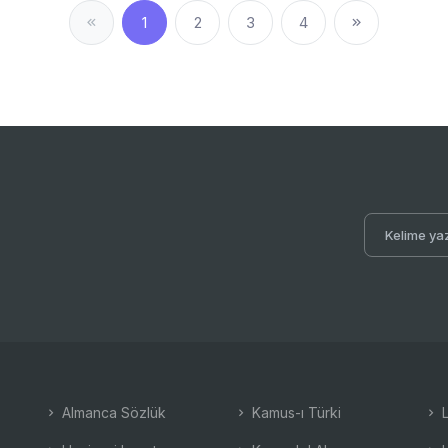
1
2
3
4
Almanca Sözlük
Kamus-ı Türki
L