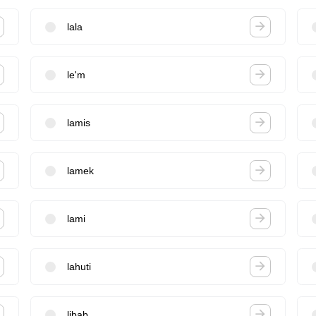
lala
le'm
lamis
lamek
lami
lahuti
libab