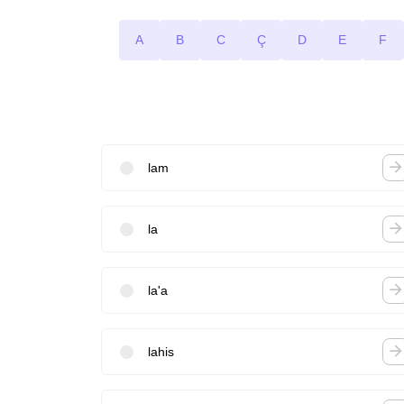
A
B
C
Ç
D
E
F
lam
la
la'a
lahis