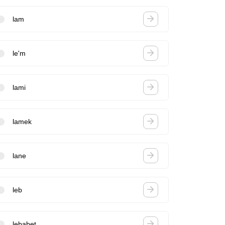
lam
le'm
lami
lamek
lane
leb
lebabet