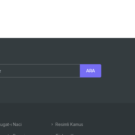
ugat-ı Naci
Resimli Kamus