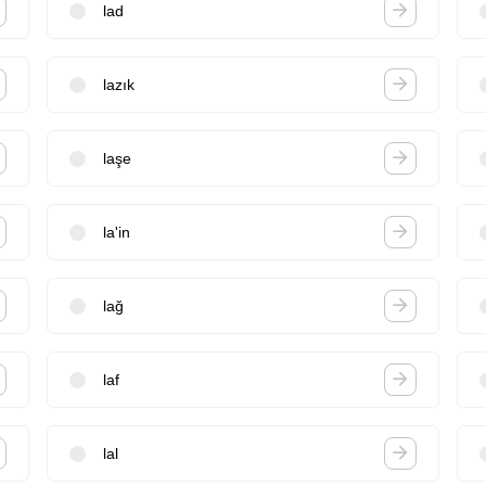
lad
lazık
laşe
la'in
lağ
laf
lal