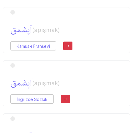
آپشمق
(apışmak)
Kamus-ı Fransevi
آپشمق
(apışmak)
İngilizce Sözlük