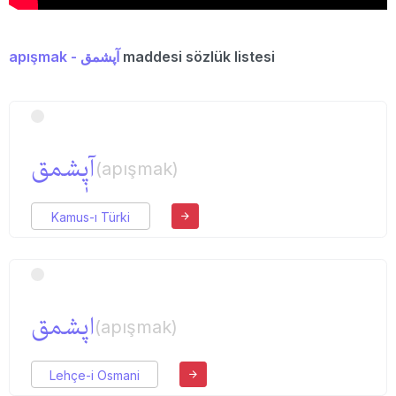
apışmak - آپشمق
maddesi sözlük listesi
آپٖشمق
(apışmak)
Kamus-ı Türki
اپشمق
(apışmak)
Lehçe-i Osmani