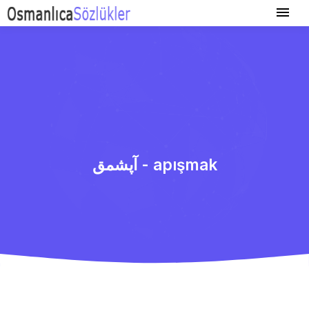
آپشمق - apışmak