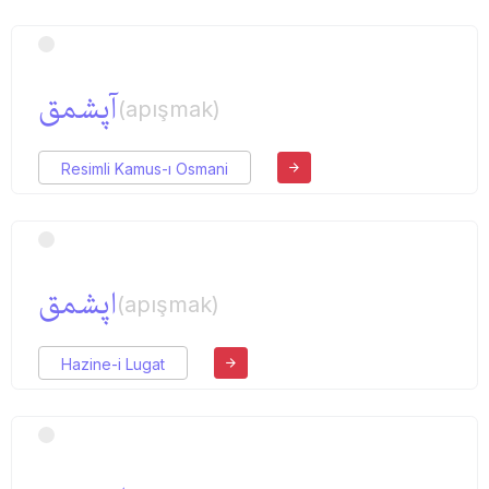
آپشمق
(apışmak)
Resimli Kamus-ı Osmani
اپشمق
(apışmak)
Hazine-i Lugat