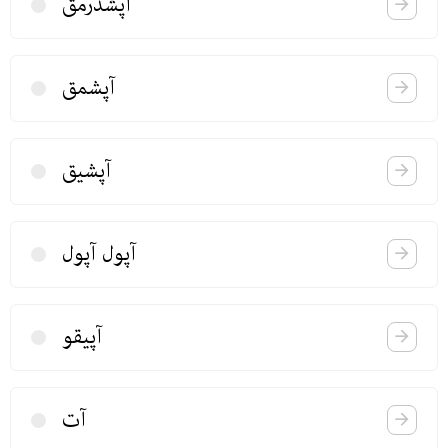
آپشدرمق
آپشمق
آپشیق
آپول آپول
آپیقو
آت