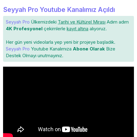
Seyyah Pro Youtube Kanalımız Açıldı
Seyyah Pro
Ülkemizdeki
Tarihi ve Kültürel Mirası
Adım adım
4K Profesyonel
çekimlerle
kayıt altına
alıyoruz.
Her gün yeni videolarla yep yeni bir projeye başladık.
Seyyah Pro
Youtube Kanalımıza
Abone Olarak
Bize
Destek Olmayı unutmayınız.