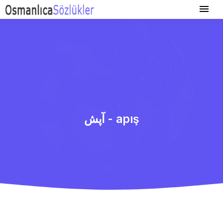
آپش - apış