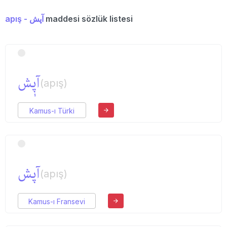
apış - آپش
maddesi sözlük listesi
آپٖش
(apış)
Kamus-ı Türki
آپش
(apış)
Kamus-ı Fransevi