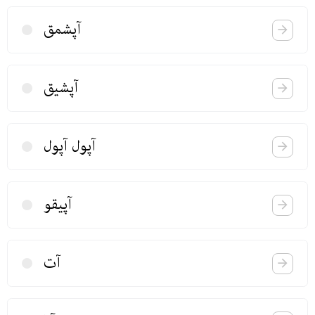
آپشمق
آپشیق
آپول آپول
آپیقو
آت