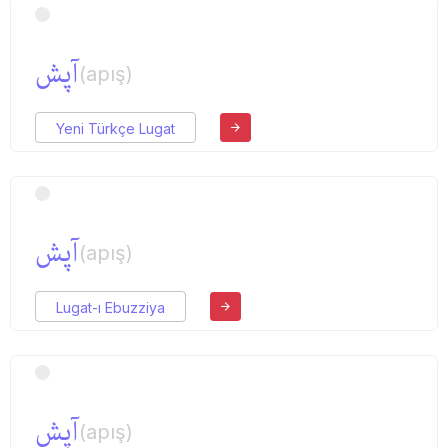
آپش
(apış)
Yeni Türkçe Lugat
آپش
(apış)
Lugat-ı Ebuzziya
آپش
(apış)