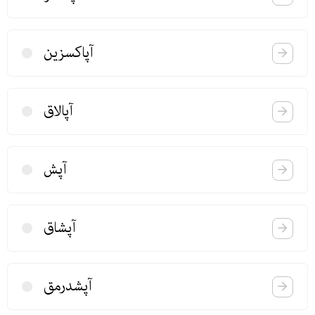
آپاكسزین
آپالاق
آپش
آپشاق
آپشدرمق