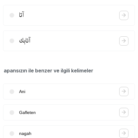
آتا
آتابك
apansızın ile benzer ve ilgili kelimeler
Ani
Gafleten
nagah