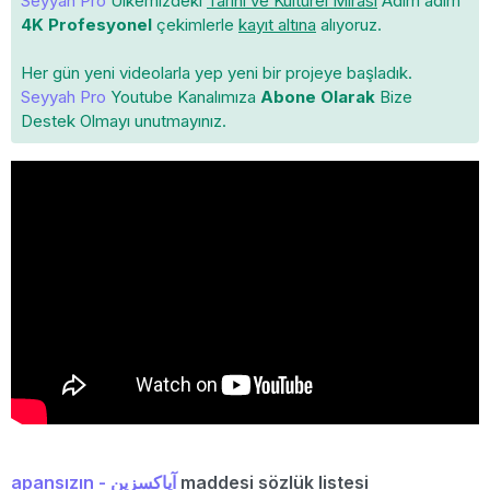
Seyyah Pro
Ülkemizdeki
Tarihi ve Kültürel Mirası
Adım adım
4K Profesyonel
çekimlerle
kayıt altına
alıyoruz.
Her gün yeni videolarla yep yeni bir projeye başladık.
Seyyah Pro
Youtube Kanalımıza
Abone Olarak
Bize
Destek Olmayı unutmayınız.
apansızın - آپاكسزین
maddesi sözlük listesi