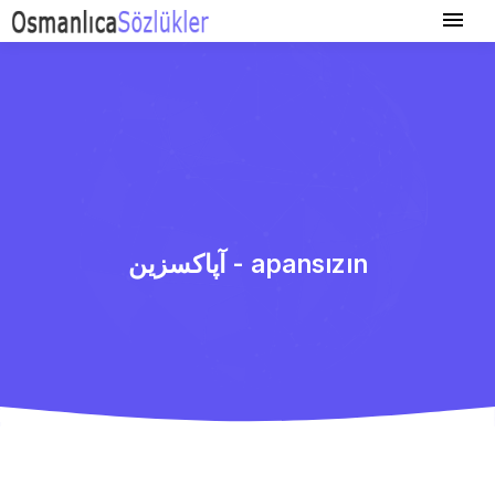
آپاكسزین - apansızın