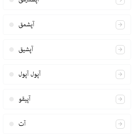
آپشمق
آپشیق
آپول آپول
آپیقو
آت