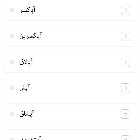
آپاكسز
آپاكسزین
آپالاق
آپش
آپشاق
آپشدرمق