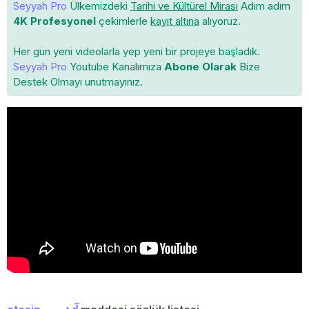
Seyyah Pro
Ülkemizdeki
Tarihi ve Kültürel Mirası
Adım adım
4K Profesyonel
çekimlerle
kayıt altına
alıyoruz.
Her gün yeni videolarla yep yeni bir projeye başladık.
Seyyah Pro
Youtube Kanalımıza
Abone Olarak
Bize
Destek Olmayı unutmayınız.