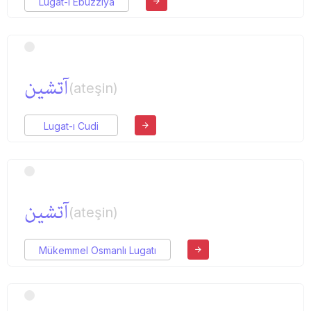
Lugat-ı Ebuzziya
آتشین
(ateşin)
Lugat-ı Cudi
آتشین
(ateşin)
Mükemmel Osmanlı Lugatı