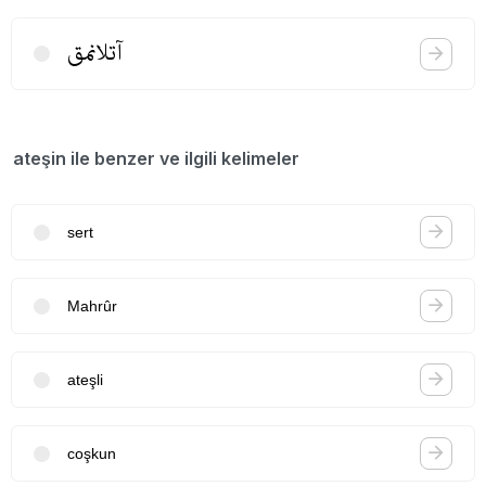
آتلانمق
ateşin ile benzer ve ilgili kelimeler
sert
Mahrûr
ateşli
coşkun