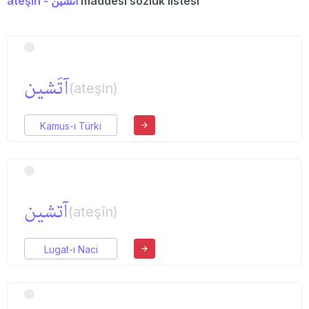
ateşin - آتشین
maddesi sözlük listesi
آتَشین
(ateşin)
Kamus-ı Türki
آتشین
(ateşîn)
Lugat-ı Naci