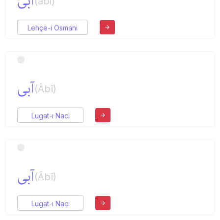
آبی
(abi)
Lehçe-i Osmani
آبی
(Âbî)
Lugat-ı Naci
آبی
(Âbî)
Lugat-ı Naci