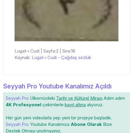
Lugat-ı Cudi | Sayfa:2 | Sıra:18
Kaynak:
Lugat-ı Cudi
-
Çağdaş sözlük
Seyyah Pro Youtube Kanalımız Açıldı
Seyyah Pro
Ülkemizdeki
Tarihi ve Kültürel Mirası
Adım adım
4K Profesyonel
çekimlerle
kayıt altına
alıyoruz.
Her gün yeni videolarla yep yeni bir projeye başladık.
Seyyah Pro
Youtube Kanalımıza
Abone Olarak
Bize
Destek Olmayı unutmayınız.