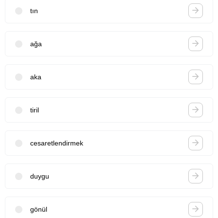
tın
ağa
aka
tiril
cesaretlendirmek
duygu
gönül