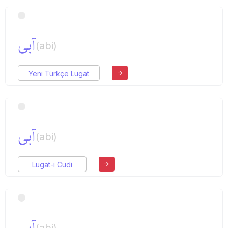
آبی
(abi)
Yeni Türkçe Lugat
آبی
(abi)
Lugat-ı Cudi