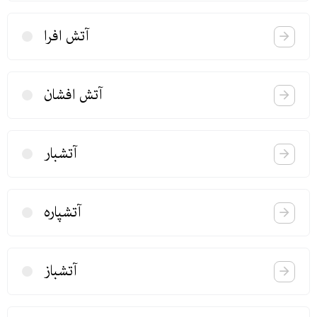
آتش افرا
آتش افشان
آتشبار
آتشپاره
آتشباز