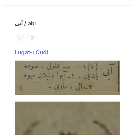
آبی / abi
Lugat-ı Cudi