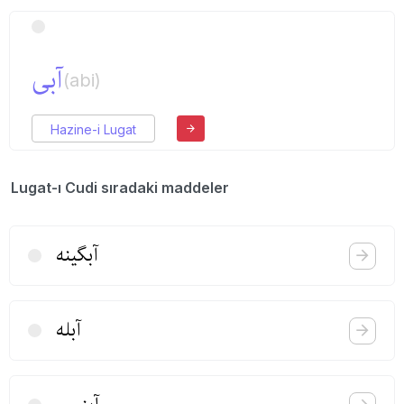
آبی
(abi)
Hazine-i Lugat
Lugat-ı Cudi sıradaki maddeler
آبگینه
آبله