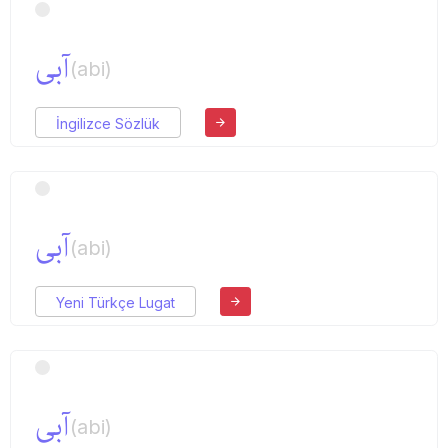
آبی
(abi)
İngilizce Sözlük
آبی
(abi)
Yeni Türkçe Lugat
آبی
(abi)