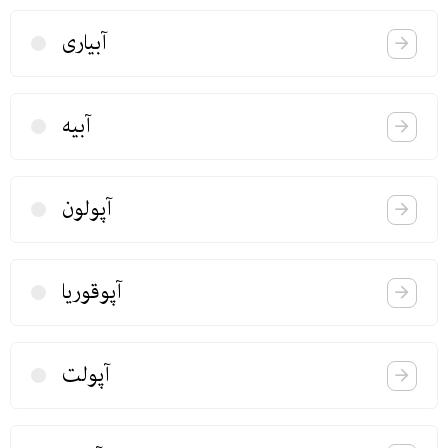
آبیاری
آبیه
آپولون
آپوقوریا
آپولت