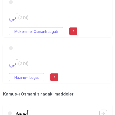
آبی
(abi)
Mükemmel Osmanlı Lugatı
آبی
(abi)
Hazine-i Lugat
Kamus-ı Osmani sıradaki maddeler
آبوصه