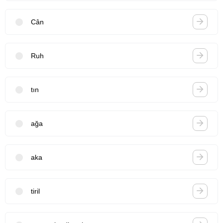
Cân
Ruh
tın
ağa
aka
tiril