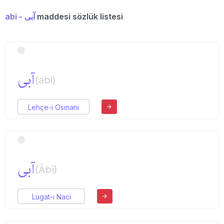
abi - آبی
maddesi sözlük listesi
آبی
(abi)
Lehçe-i Osmani
آبی
(Âbî)
Lugat-ı Naci