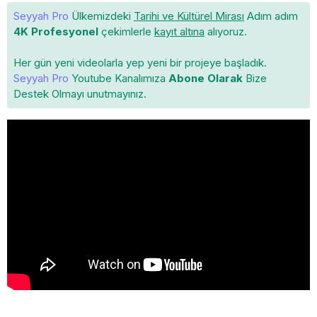
Seyyah Pro
Ülkemizdeki
Tarihi ve Kültürel Mirası
Adım adım
4K Profesyonel
çekimlerle
kayıt altına
alıyoruz.
Her gün yeni videolarla yep yeni bir projeye başladık.
Seyyah Pro
Youtube Kanalımıza
Abone Olarak
Bize
Destek Olmayı unutmayınız.