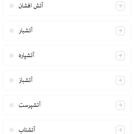
آتش افشان
آتشبار
آتشپاره
آتشباز
آتشپرست
آتشتاب