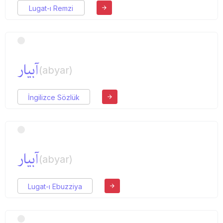
Lugat-ı Remzi
آبیار
(abyar)
İngilizce Sözlük
آبیار
(abyar)
Lugat-ı Ebuzziya