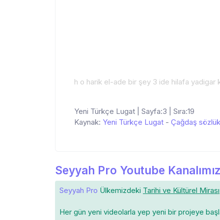
h o harik el-ade bir şey 3 ide hilafa yadiga
Yeni Türkçe Lugat | Sayfa:3 | Sıra:19
Kaynak:
Yeni Türkçe Lugat
-
Çağdaş sözlü
Seyyah Pro Youtube Kanalımız
Seyyah Pro
Ülkemizdeki
Tarihi ve Kültürel Mirası
Her gün yeni videolarla yep yeni bir projeye baş