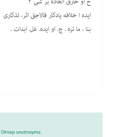
ح او خارق العاده بر شی ٣
ایده ا خلافه یادكار قالاجق اثر، تذكاری
بنا ، ما تره . ج. او ایده. غل. ابدات .
Olmayı unutmayınız.