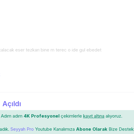
r kalacak eser tezkarı bine m terec o ide gul ebedet
k
 Açıldı
Adım adım
4K Profesyonel
çekimlerle
kayıt altına
alıyoruz.
ladık.
Seyyah Pro
Youtube Kanalımıza
Abone Olarak
Bize Destek 