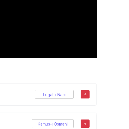
Lugat-ı Naci
Kamus-ı Osmani