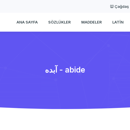
Çağdaş
ANA SAYFA
SÖZLÜKLER
MADDELER
LATIN
آبده - abide