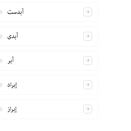
آبدست
أبدی
أبر
إبراد
إبراز