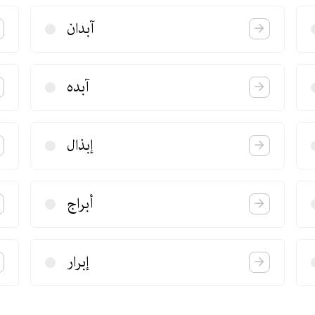
آبدان
آبده
إبذال
أبراج
إبرار