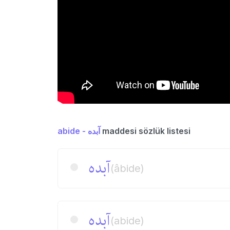
abide - آبده
maddesi sözlük listesi
آبده
(âbide)
آبده
(abide)