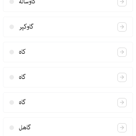
گاوساله
گاوكیر
كاه
گاه
گاه
گاهل