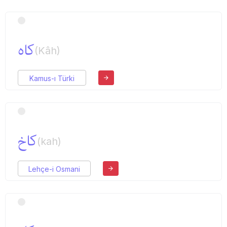
كاه
(Kâh)
Kamus-ı Türki
كاخ
(kah)
Lehçe-i Osmani