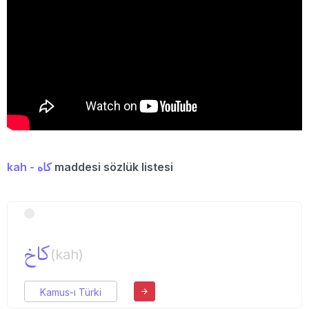
kah - كاه
maddesi sözlük listesi
كاخ
(kah)
Kamus-ı Türki