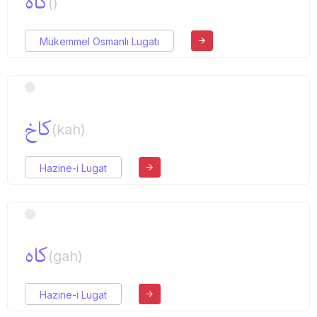
كاه
()
Mükemmel Osmanlı Lugatı
كاخ
(kah)
Hazine-i Lugat
كاه
(gah)
Hazine-i Lugat