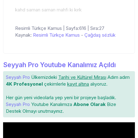
kahd saman saman mahfi ki kırk
Resimli Türkçe Kamus | Sayfa:616 | Sıra:27
Kaynak:
Resimli Türkçe Kamus
-
Çağdaş sözlük
Seyyah Pro Youtube Kanalımız Açıldı
Seyyah Pro
Ülkemizdeki
Tarihi ve Kültürel Mirası
Adım adım
4K Profesyonel
çekimlerle
kayıt altına
alıyoruz.
Her gün yeni videolarla yep yeni bir projeye başladık.
Seyyah Pro
Youtube Kanalımıza
Abone Olarak
Bize
Destek Olmayı unutmayınız.