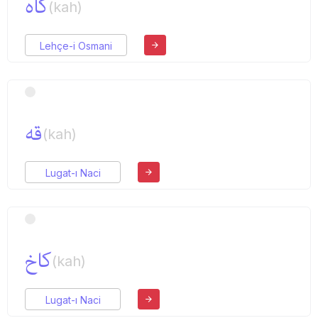
كاه
(kah)
Lehçe-i Osmani
قه
(kah)
Lugat-ı Naci
كاخ
(kah)
Lugat-ı Naci