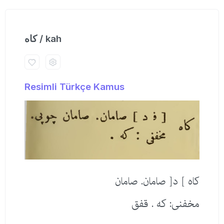
كاه / kah
Resimli Türkçe Kamus
كاه ] د[ صامان. صامان
مخفنی: كه . قفق