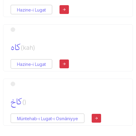
Hazine-i Lugat
كاه
(kah)
Hazine-i Lugat
كاخ
()
Müntehab-ı Lugat-ı Osmâniyye