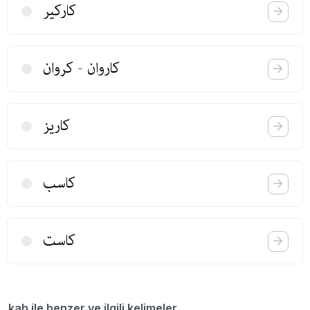
كاركیر
كاروان - كروان
كاریز
كاسب
كاست
kah ile benzer ve ilgili kelimeler