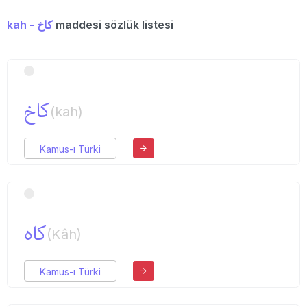
kah - كاخ
maddesi sözlük listesi
كاخ
(kah)
Kamus-ı Türki
كاه
(Kâh)
Kamus-ı Türki