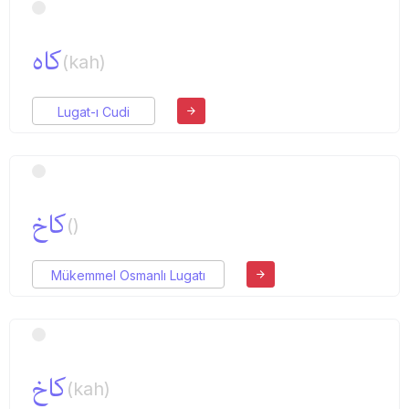
كاه
(kah)
Lugat-ı Cudi
كاخ
()
Mükemmel Osmanlı Lugatı
كاخ
(kah)