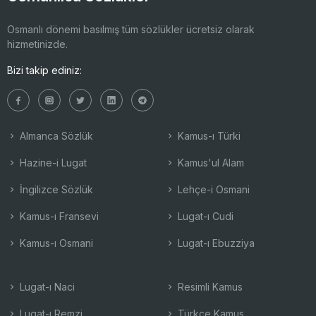
Osmanlı dönemi basılmış tüm sözlükler ücretsiz olarak
hizmetinizde.
Bizi takip ediniz:
Almanca Sözlük
Kamus-ı Türki
Hazine-i Lugat
Kamus'ul Alam
İngilizce Sözlük
Lehçe-i Osmani
Kamus-ı Fransevi
Lugat-ı Cudi
Kamus-ı Osmani
Lugat-ı Ebuzziya
Lugat-ı Naci
Resimli Kamus
Lugat-ı Remzi
Türkçe Kamus