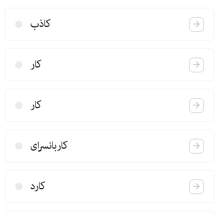
كاذب
كار
كار
كاربانسرای
كارد