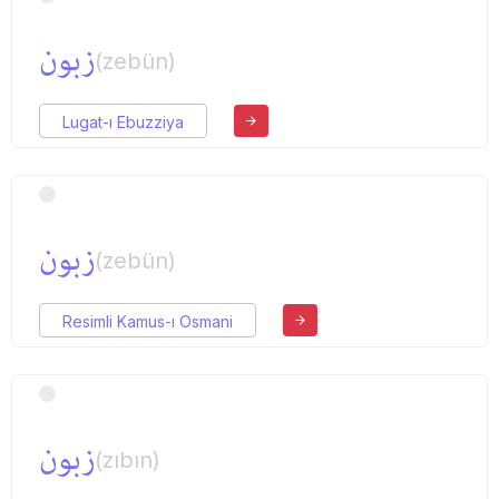
زبون
(zebün)
Lugat-ı Ebuzziya
زبون
(zebün)
Resimli Kamus-ı Osmani
زبون
(zıbın)