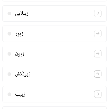
زبللایی
زبور
زبون
زبونكش
زبیب