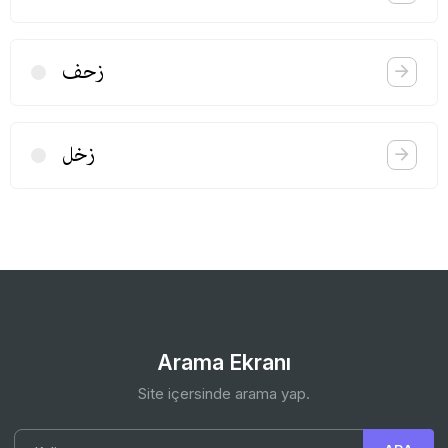
زحف
زخل
Arama Ekranı
Site içersinde arama yap.