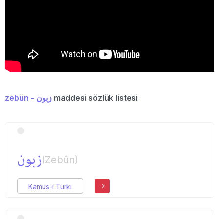
zebün - زبون
maddesi sözlük listesi
زبون
(Zebûn)
Kamus-ı Türki