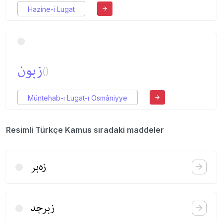
Hazine-i Lugat
زبون
()
Müntehab-ı Lugat-ı Osmâniyye
Resimli Türkçe Kamus sıradaki maddeler
زه‌بر
زبرجد