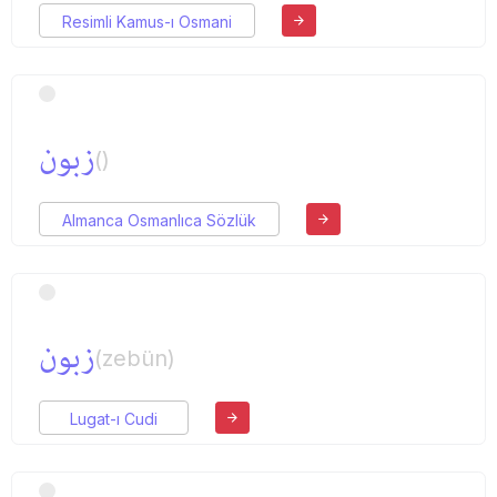
Resimli Kamus-ı Osmani
زبون
()
Almanca Osmanlıca Sözlük
زبون
(zebün)
Lugat-ı Cudi