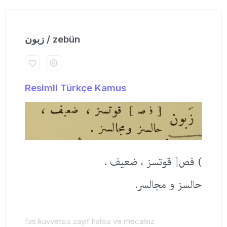
زبون / zebün
Resimli Türkçe Kamus
) فص[ قوتسز ، ضعیف ،
حالسز و مجالسر.
fas kuvvetsiz zayıf halsız ve mecalsız