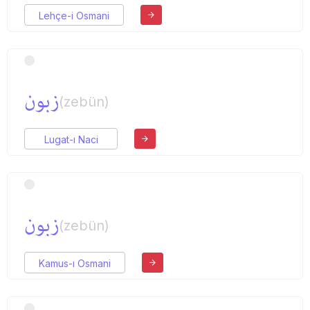
Lehçe-i Osmani
زبون
(zebün)
Lugat-ı Naci
زبون
(zebün)
Kamus-ı Osmani