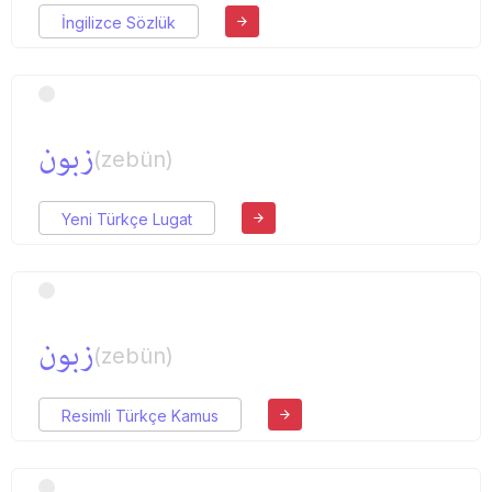
İngilizce Sözlük
زبون
(zebün)
Yeni Türkçe Lugat
زبون
(zebün)
Resimli Türkçe Kamus