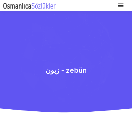
زبون - zebün