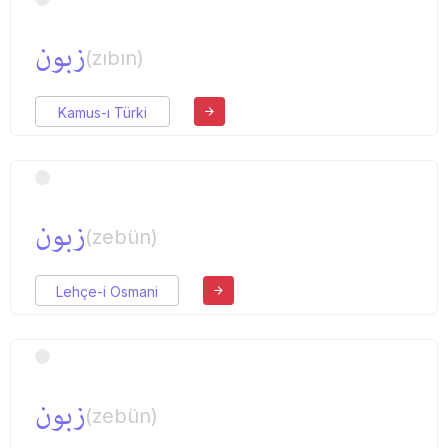
زبون
(zıbın)
Kamus-ı Türki
زبون
(zebün)
Lehçe-i Osmani
زبون
(zebün)