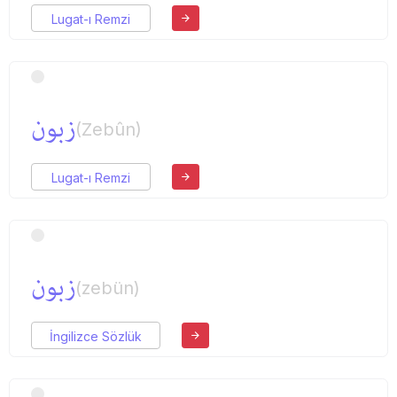
Lugat-ı Remzi
زبون
(Zebûn)
Lugat-ı Remzi
زبون
(zebün)
İngilizce Sözlük