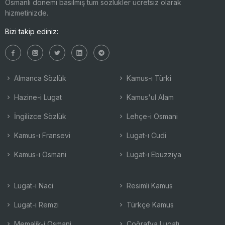
Osmanlı dönemi basılmış tüm sözlükler ücretsiz olarak
hizmetinizde.
Bizi takip ediniz:
Almanca Sözlük
Kamus-ı Türki
Hazine-i Lugat
Kamus'ul Alam
İngilizce Sözlük
Lehçe-i Osmani
Kamus-ı Fransevi
Lugat-ı Cudi
Kamus-ı Osmani
Lugat-ı Ebuzziya
Lugat-ı Naci
Resimli Kamus
Lugat-ı Remzi
Türkçe Kamus
Memalik-i Osmani
Coğrafya Lugatı