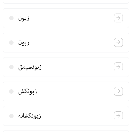
زبون
زبون
زبونسیمق
زبونكش
زبونكشانه