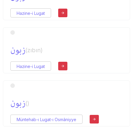
Hazine-i Lugat
زبون
(zıbın)
Hazine-i Lugat
زبون
()
Müntehab-ı Lugat-ı Osmâniyye