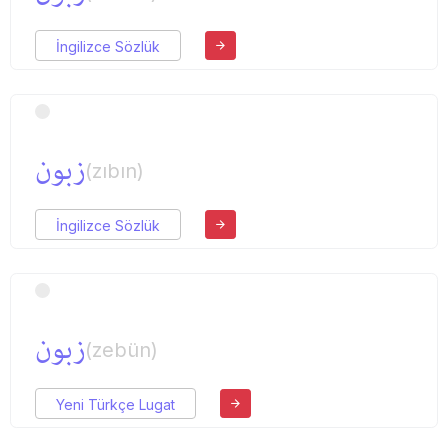
İngilizce Sözlük
زبون
(zıbın)
İngilizce Sözlük
زبون
(zebün)
Yeni Türkçe Lugat