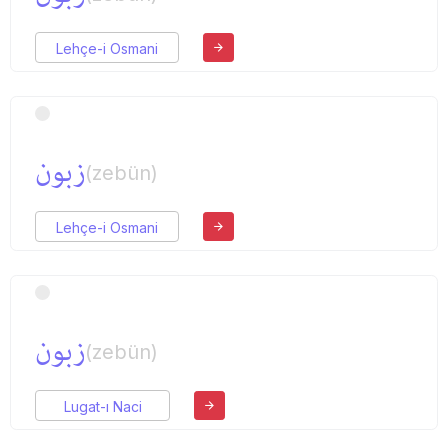
Lehçe-i Osmani
زبون
(zebün)
Lehçe-i Osmani
زبون
(zebün)
Lugat-ı Naci