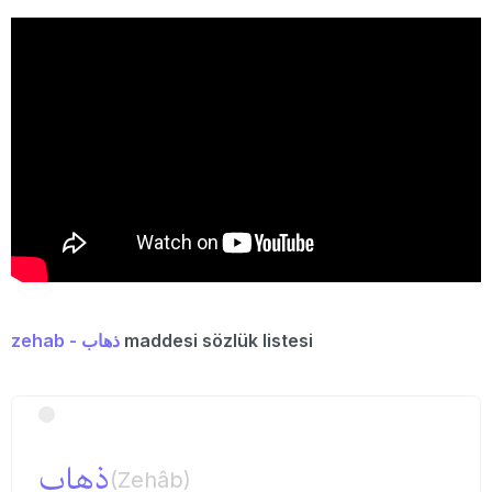
zehab - ذهاب
maddesi sözlük listesi
ذهاب
(Zehâb)