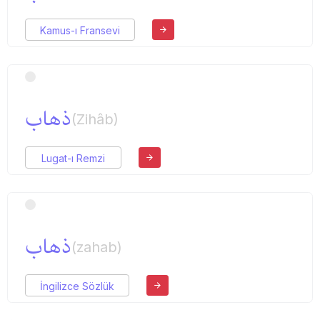
Kamus-ı Fransevi
ذهاب
(Zihâb)
Lugat-ı Remzi
ذهاب
(zahab)
İngilizce Sözlük