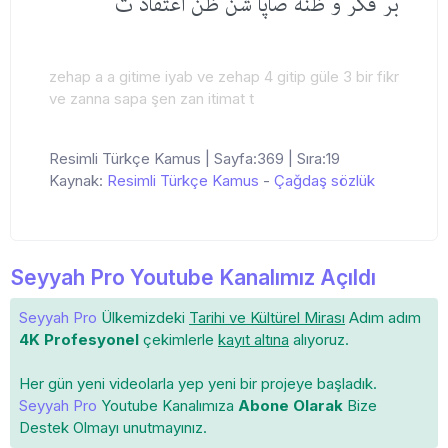
بر فكر و ظنه صاپا شن ظن اعتفاد ت
zehap a a gitime iyab ve zehap 4 gitip güle 3 bir fikr
ve zanna sapa şen zan itimat t
Resimli Türkçe Kamus | Sayfa:369 | Sıra:19
Kaynak:
Resimli Türkçe Kamus
-
Çağdaş sözlük
Seyyah Pro Youtube Kanalımız Açıldı
Seyyah Pro
Ülkemizdeki
Tarihi ve Kültürel Mirası
Adım adım
4K Profesyonel
çekimlerle
kayıt altına
alıyoruz.
Her gün yeni videolarla yep yeni bir projeye başladık.
Seyyah Pro
Youtube Kanalımıza
Abone Olarak
Bize
Destek Olmayı unutmayınız.