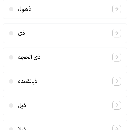
ذهول
ذی
ذی الحجه
ذیالقعده
ذیل
ذیلا