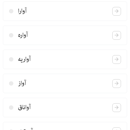
آوارا
آواره
آواریه
آواز
آواناق