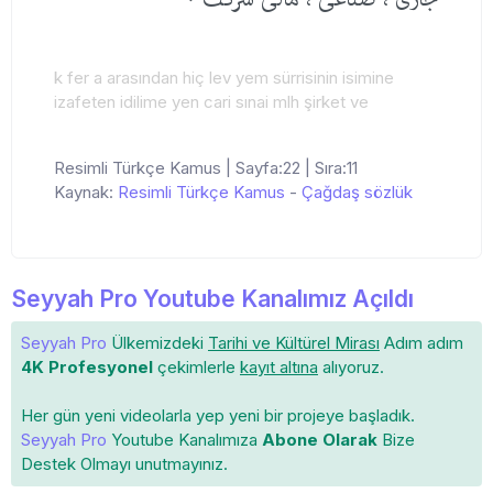
k fer a arasından hiç lev yem sürrisinin isimine
izafeten idilime yen cari sınai mlh şirket ve
Resimli Türkçe Kamus | Sayfa:22 | Sıra:11
Kaynak:
Resimli Türkçe Kamus
-
Çağdaş sözlük
Seyyah Pro Youtube Kanalımız Açıldı
Seyyah Pro
Ülkemizdeki
Tarihi ve Kültürel Mirası
Adım adım
4K Profesyonel
çekimlerle
kayıt altına
alıyoruz.
Her gün yeni videolarla yep yeni bir projeye başladık.
Seyyah Pro
Youtube Kanalımıza
Abone Olarak
Bize
Destek Olmayı unutmayınız.