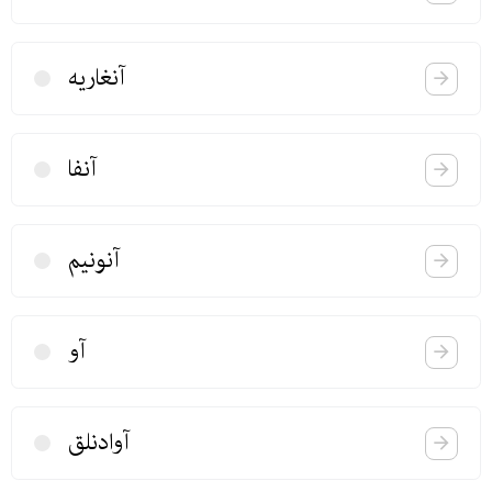
آنغاریه
آنفا
آنونیم
آو
آوادنلق