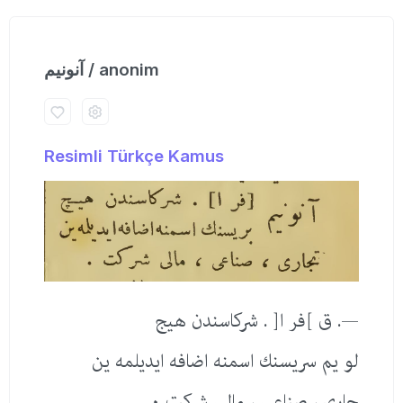
آنونیم / anonim
Resimli Türkçe Kamus
—. ق ]فر ا[ . شركاسندن هیج
لو یم سریسنك اسمنه اضافه ایدیلمه ین
جاری ، صناعی ، مالی شركت ٠