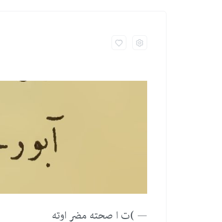
— )ت ا صحته مضر اوته