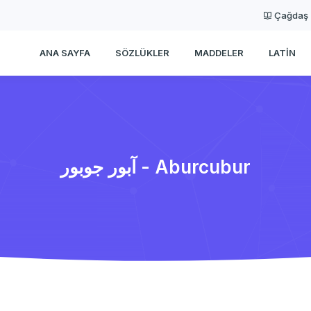
Çağdaş
ANA SAYFA
SÖZLÜKLER
MADDELER
LATIN
آبور جوبور - Aburcubur