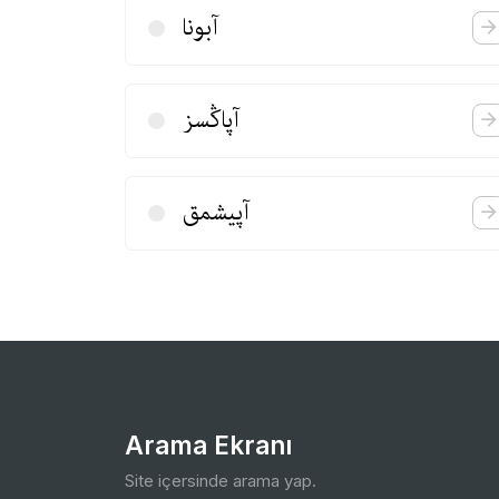
آبونا
آپاڭسز
آپیشمق
Arama Ekranı
Site içersinde arama yap.