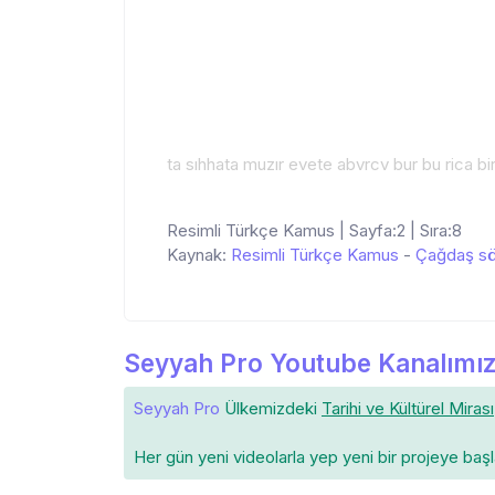
ta sıhhata muzır evete abvrcv bur bu rica biri
Resimli Türkçe Kamus | Sayfa:2 | Sıra:8
Kaynak:
Resimli Türkçe Kamus
-
Çağdaş sö
Seyyah Pro Youtube Kanalımız
Seyyah Pro
Ülkemizdeki
Tarihi ve Kültürel Mirası
Her gün yeni videolarla yep yeni bir projeye baş