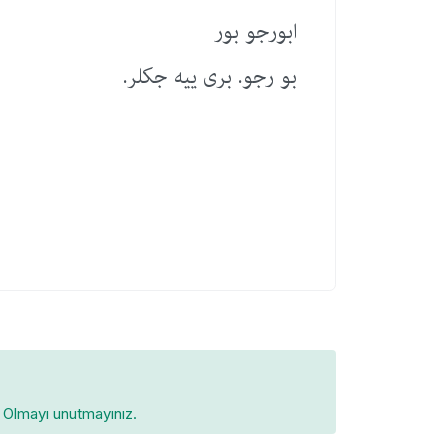
ابورجو بور
بو رجو. بری ییه جكلر.
Olmayı unutmayınız.