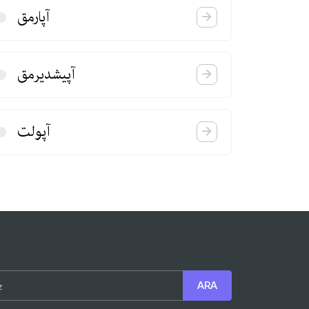
آپارمق
آپیشدیرمق
آپولت