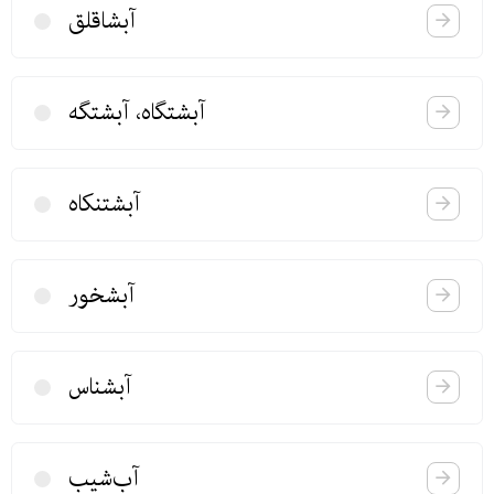
آبشاقلق
آبشتگاه، آبشتگه
آبشتنكاه
آبشخور
آبشناس
آب‌شیب