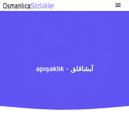
apışaklık - آبشاقلق