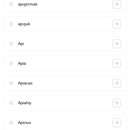
apıştırmak
apışuk
Api
Apia
Apiacas
Apiahiy
Apicius