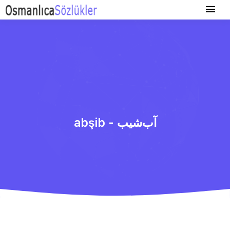
abşib - آب‌شیب