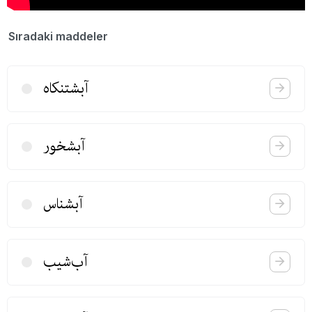
Sıradaki maddeler
آبشتنكاه
آبشخور
آبشناس
آب‌شیب