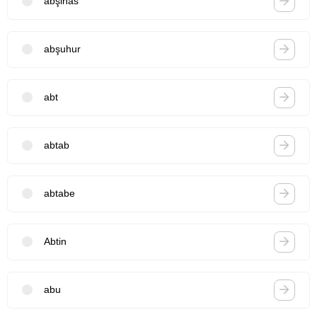
abşinas
abşuhur
abt
abtab
abtabe
Abtin
abu