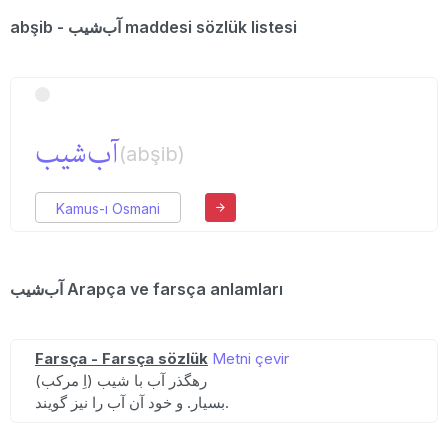
abşib - آب‌شیب maddesi sözlük listesi
آب‌شیب
(abşib)
Kamus-ı Osmani
آب‌شیب Arapça ve farsça anlamları
Farsça - Farsça sözlük
Metni çevir
(اِ مرکب) رهگذر آب با شیب
بسیار. و خود آن آب را نیز گویند.