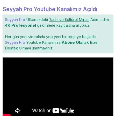
Seyyah Pro Youtube Kanalımız Açıldı
Seyyah Pro
Ülkemizdeki
Tarihi ve Kültürel Mirası
Adım adım
4K Profesyonel
çekimlerle
kayıt altına
alıyoruz.
Her gün yeni videolarla yep yeni bir projeye başladık.
Seyyah Pro
Youtube Kanalımıza
Abone Olarak
Bize
Destek Olmayı unutmayınız.