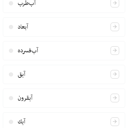
آب‌طرب
آبعاد
آب‌فسرده
آبق
آبقرون
آبك