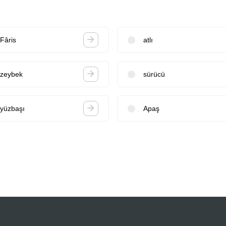
Fâris
atlı
zeybek
sürücü
yüzbaşı
Apaş