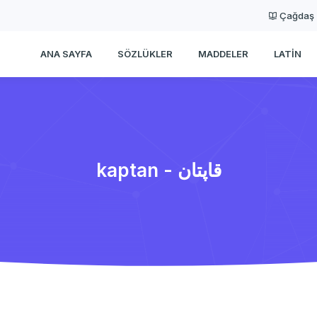
Çağdaş
ANA SAYFA
SÖZLÜKLER
MADDELER
LATIN
kaptan - قاپتان