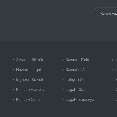
Almanca Sözlük
Kamus-ı Türki
L
Hazine-i Lugat
Kamus'ul Alam
L
İngilizce Sözlük
Lehçe-i Osmani
M
Kamus-ı Fransevi
Lugat-ı Cudi
O
Kamus-ı Osmani
Lugat-ı Ebuzziya
L