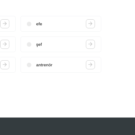
efe
şef
antrenör