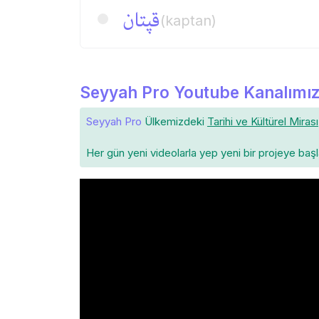
قپتان
(kaptan)
Seyyah Pro Youtube Kanalımız
Seyyah Pro
Ülkemizdeki
Tarihi ve Kültürel Mirası
Her gün yeni videolarla yep yeni bir projeye baş