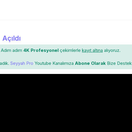
 Açıldı
Adım adım
4K Profesyonel
çekimlerle
kayıt altına
alıyoruz.
ladık.
Seyyah Pro
Youtube Kanalımıza
Abone Olarak
Bize Destek 