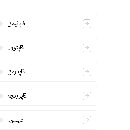
قاپانیمق
قاپتوون
قاپدرمق
قاپرونچه
قاپسول