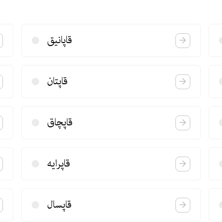
قاپانیق
قاپتان
قاپچاق
قاپرایه
قاپسال