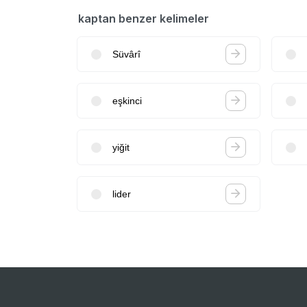
kaptan benzer kelimeler
Süvârî
eşkinci
yiğit
lider