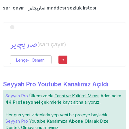
sarı çayır - صاریچایر maddesi sözlük listesi
صاریچایر
(sarı çayır)
Lehçe-i Osmani
Seyyah Pro Youtube Kanalımız Açıldı
Seyyah Pro
Ülkemizdeki
Tarihi ve Kültürel Mirası
Adım adım
4K Profesyonel
çekimlerle
kayıt altına
alıyoruz.
Her gün yeni videolarla yep yeni bir projeye başladık.
Seyyah Pro
Youtube Kanalımıza
Abone Olarak
Bize
Destek Olmayı unutmayınız.