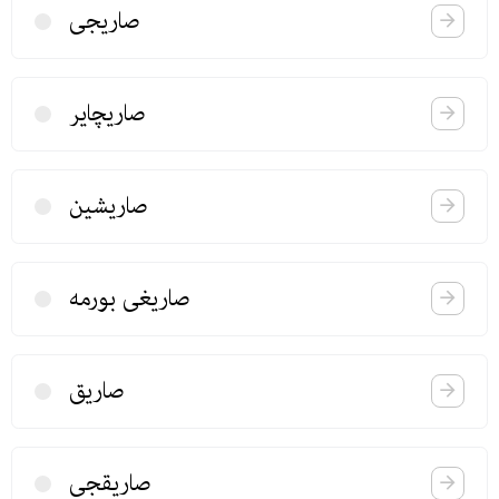
صاریجی
صاریچایر
صاریشین
صاریغی بورمه
صاریق
صاریقجی