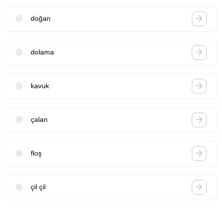
doğan
dolama
kavuk
çalan
floş
çil çil