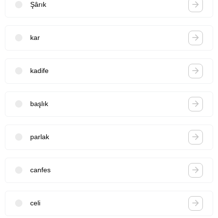
Şârık
kar
kadife
başlık
parlak
canfes
celi