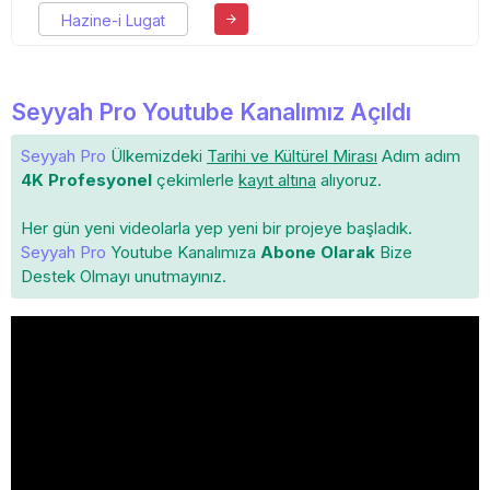
Hazine-i Lugat
Seyyah Pro Youtube Kanalımız Açıldı
Seyyah Pro
Ülkemizdeki
Tarihi ve Kültürel Mirası
Adım adım
4K Profesyonel
çekimlerle
kayıt altına
alıyoruz.
Her gün yeni videolarla yep yeni bir projeye başladık.
Seyyah Pro
Youtube Kanalımıza
Abone Olarak
Bize
Destek Olmayı unutmayınız.