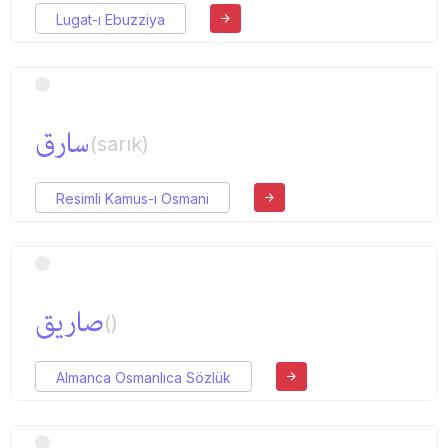
Lugat-ı Ebuzziya
سارق
(sarık)
Resimli Kamus-ı Osmani
صاریق
()
Almanca Osmanlıca Sözlük