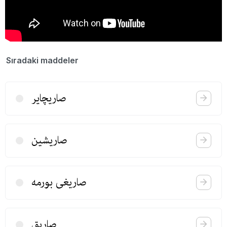
Sıradaki maddeler
صاریچایر
صاریشین
صاریغی بورمه
صاریق