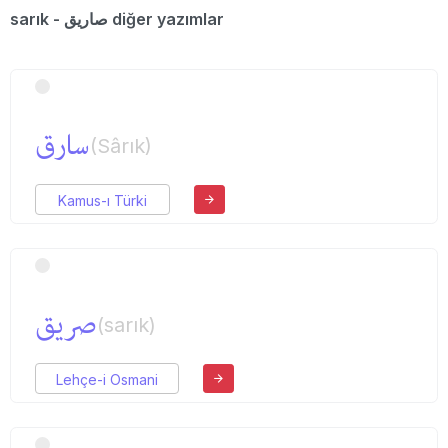
sarık - صاریق diğer yazımlar
سارق
(Sârık)
Kamus-ı Türki
صریق
(sarık)
Lehçe-i Osmani