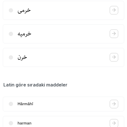
خرمی
خرمیه
خرن
Latin göre sıradaki maddeler
Hârmâhî
harman