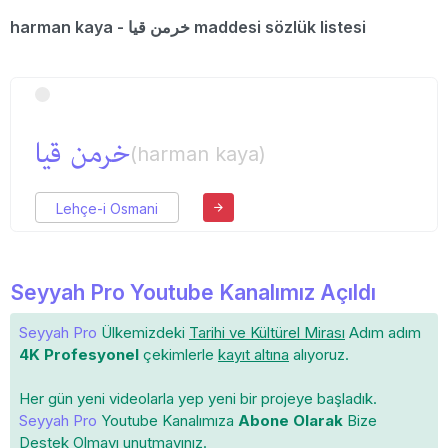
harman kaya - خرمن قیا maddesi sözlük listesi
خرمن قیا
(harman kaya)
Lehçe-i Osmani
Seyyah Pro Youtube Kanalımız Açıldı
Seyyah Pro
Ülkemizdeki
Tarihi ve Kültürel Mirası
Adım adım
4K Profesyonel
çekimlerle
kayıt altına
alıyoruz.
Her gün yeni videolarla yep yeni bir projeye başladık.
Seyyah Pro
Youtube Kanalımıza
Abone Olarak
Bize
Destek Olmayı unutmayınız.