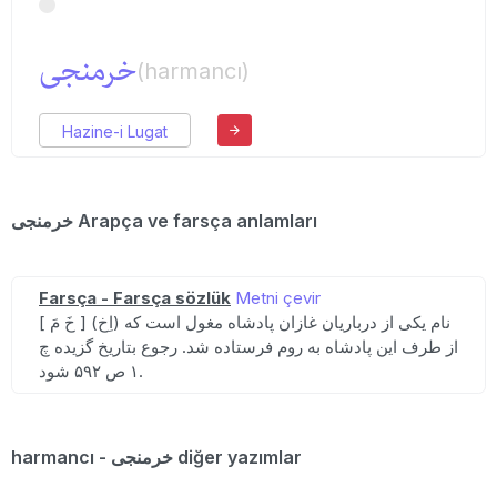
خرمنجی
(harmancı)
Hazine-i Lugat
خرمنجی Arapça ve farsça anlamları
Farsça - Farsça sözlük
Metni çevir
[ خَ مَ ] (اِخ) نام یکی از درباریان غازان پادشاه مغول است که
از طرف این پادشاه به روم فرستاده شد. رجوع بتاریخ گزیده چ
۱ ص ۵۹۲ شود.
harmancı - خرمنجی diğer yazımlar