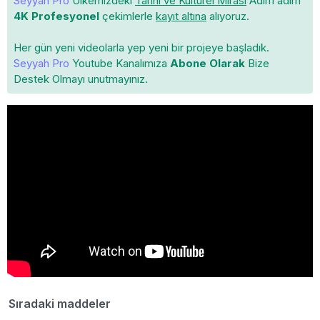
Seyyah Pro
Ülkemizdeki
Tarihi ve Kültürel Mirası
Adım adım
4K Profesyonel
çekimlerle
kayıt altına
alıyoruz.
Her gün yeni videolarla yep yeni bir projeye başladık.
Seyyah Pro
Youtube Kanalımıza
Abone Olarak
Bize
Destek Olmayı unutmayınız.
Sıradaki maddeler