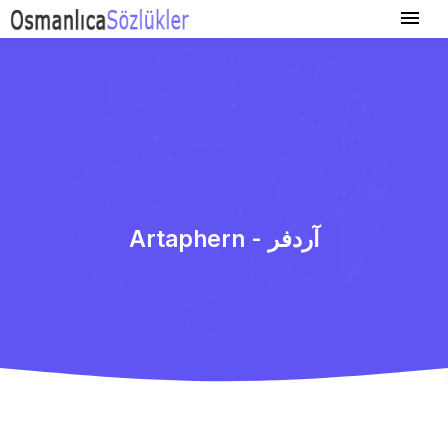
Artaphern - آردفر