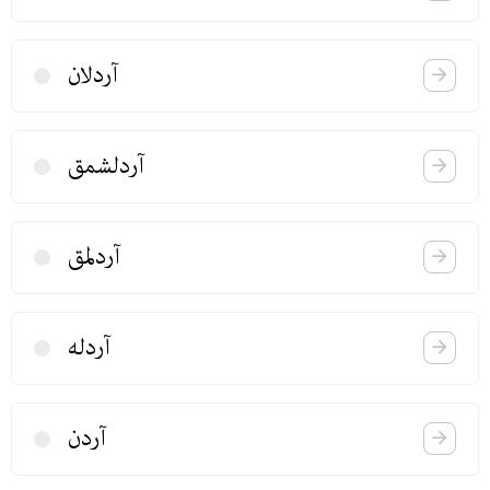
آردلان
آردلشمق
آردلمق
آردله
آردن