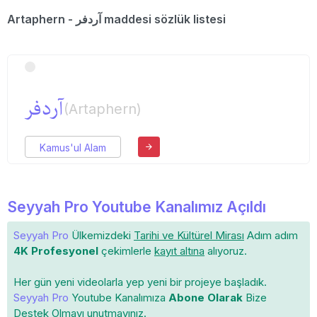
Artaphern - آردفر maddesi sözlük listesi
آردفر
(Artaphern)
Kamus'ul Alam
Seyyah Pro Youtube Kanalımız Açıldı
Seyyah Pro
Ülkemizdeki
Tarihi ve Kültürel Mirası
Adım adım
4K Profesyonel
çekimlerle
kayıt altına
alıyoruz.
Her gün yeni videolarla yep yeni bir projeye başladık.
Seyyah Pro
Youtube Kanalımıza
Abone Olarak
Bize
Destek Olmayı unutmayınız.