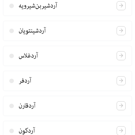
آردشیربن‌شیرویه
آردشینتویان
آردغلاس
آردفر
آردقارن
آردكون