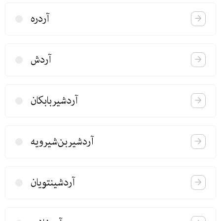
آردره
آردش
آردشیربابكان
آردشیربن‌شیرویه
آردشینتویان