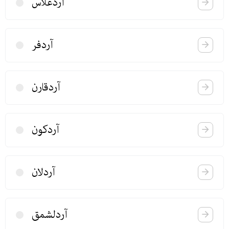
آردغلاس
آردفر
آردقارن
آردكون
آردلان
آردلشمق