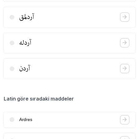
آردلمق
آردله
آردن
Latin göre sıradaki maddeler
Ardres