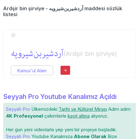
Ardşir bin şirviye - آردشیربن‌شیرویه maddesi sözlük
listesi
آردشیربن‌شیرویه
(Ardşir bin şirviye)
Kamus'ul Alam
Seyyah Pro Youtube Kanalımız Açıldı
Seyyah Pro
Ülkemizdeki
Tarihi ve Kültürel Mirası
Adım adım
4K Profesyonel
çekimlerle
kayıt altına
alıyoruz.
Her gün yeni videolarla yep yeni bir projeye başladık.
Seyyah Pro
Youtube Kanalımıza
Abone Olarak
Bize