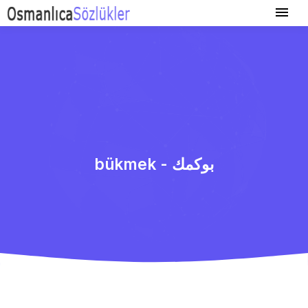
bükmek - بوكمك