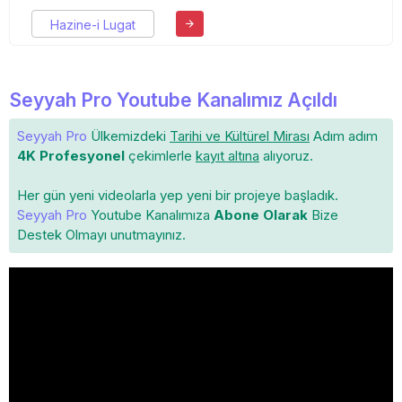
Hazine-i Lugat
Seyyah Pro Youtube Kanalımız Açıldı
Seyyah Pro
Ülkemizdeki
Tarihi ve Kültürel Mirası
Adım adım
4K Profesyonel
çekimlerle
kayıt altına
alıyoruz.
Her gün yeni videolarla yep yeni bir projeye başladık.
Seyyah Pro
Youtube Kanalımıza
Abone Olarak
Bize
Destek Olmayı unutmayınız.