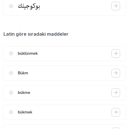
بوكوجیلك
Latin göre sıradaki maddeler
büklünmek
Bükm
bükme
bükmek