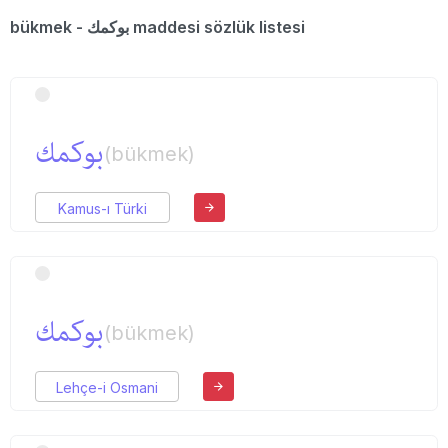
bükmek - بوكمك maddesi sözlük listesi
بوكمك
(bükmek)
Kamus-ı Türki
بوكمك
(bükmek)
Lehçe-i Osmani