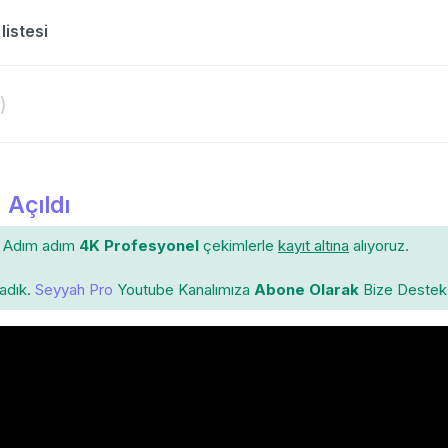
sözlük listesi
)
 Açıldı
Adım adım
4K Profesyonel
çekimlerle
kayıt altına
alıyoruz.
ladık.
Seyyah Pro
Youtube Kanalımıza
Abone Olarak
Bize Destek 