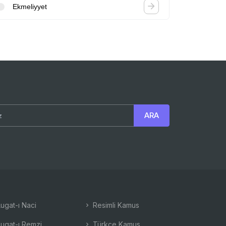
Ekmeliyyet
ugat-ı Naci
Resimli Kamus
ugat-ı Remzi
Türkçe Kamus