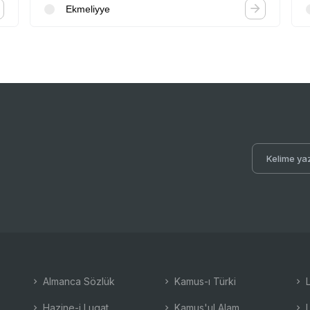
Ekmeliyye
Almanca Sözlük
Kamus-ı Türki
L
Hazine-i Lugat
Kamus'ul Alam
L