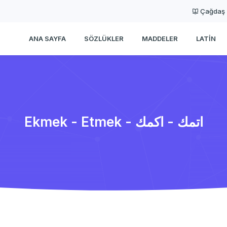
Çağdaş
ANA SAYFA
SÖZLÜKLER
MADDELER
LATIN
Ekmek - Etmek - اتمك - اكمك