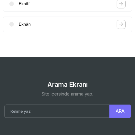
Eknâf
Eknân
Arama Ekranı
Site içersinde arama yap.