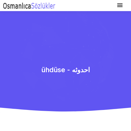
ühdüse - احدوثه