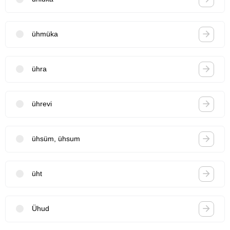
ühmüka
ühra
ührevi
ühsüm, ühsum
üht
Ühud