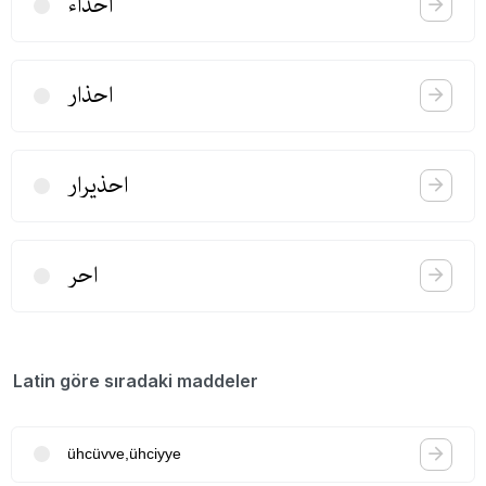
احذاء
احذار
احذیرار
احر
Latin göre sıradaki maddeler
ühcüvve,ühciyye