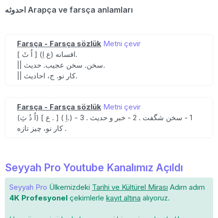
احدوثه Arapça ve farsça anlamları
Farsça - Farsça sözlük
Metni çevir
[ اُ ثَ ] (ع اِ) افسانه.
|| سخن. سخن عجیب. حدیث.
|| کار نو. ج، احادیث.
Farsça - Farsça sözlük
Metni çevir
(اُ دُ ثِ) [ ع . ] ( اِ.) 1 - سخن شگفت . 2 - خبر و حدیث . 3 -
کار نو، چیز تازه .
Seyyah Pro Youtube Kanalımız Açıldı
Seyyah Pro
Ülkemizdeki
Tarihi ve Kültürel Mirası
Adım adım
4K Profesyonel
çekimlerle
kayıt altına
alıyoruz.