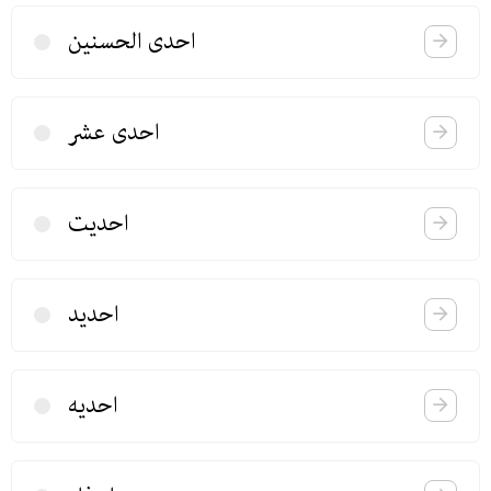
احدی الحسنین
احدی عشر
احدیت
احدید
احدیه