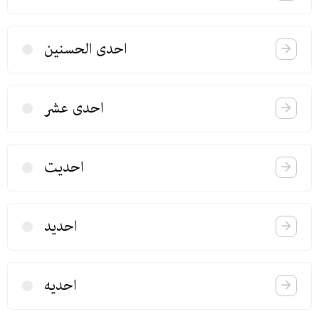
احدی الحسنین
احدی عشر
احدیت
احدید
احدیه