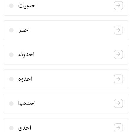
احدبیت
احدر
احدوثه
احدوه
احدهما
احدی