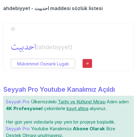
ahdebiyyet - احدبیت maddesi sözlük listesi
احدبیت
(ahdebiyyet)
Mükemmel Osmanlı Lugatı
Seyyah Pro Youtube Kanalımız Açıldı
Seyyah Pro
Ülkemizdeki
Tarihi ve Kültürel Mirası
Adım adım
4K Profesyonel
çekimlerle
kayıt altına
alıyoruz.
Her gün yeni videolarla yep yeni bir projeye başladık.
Seyyah Pro
Youtube Kanalımıza
Abone Olarak
Bize
Destek Olmayı unutmayınız.