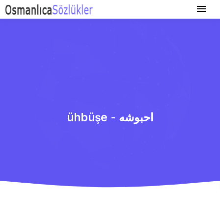
ühbüşe - احبوشه