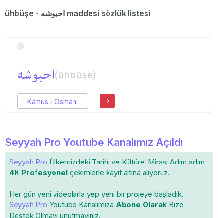
ühbüşe - احبوشه maddesi sözlük listesi
احبوشه
(ühbüşe)
Kamus-ı Osmani
Seyyah Pro Youtube Kanalımız Açıldı
Seyyah Pro
Ülkemizdeki
Tarihi ve Kültürel Mirası
Adım adım
4K Profesyonel
çekimlerle
kayıt altına
alıyoruz.
Her gün yeni videolarla yep yeni bir projeye başladık.
Seyyah Pro
Youtube Kanalımıza
Abone Olarak
Bize
Destek Olmayı unutmayınız.