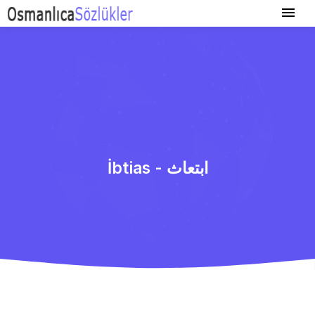
İbtias - ابتعاث