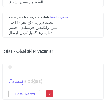
الضّوء من مصدر إشعاع.
Farsça - Farsça sözlük
Metni çevir
[ اِ تِ ] (ع مص) بعث. (زوزنی).
نَشر. برانگیختن. فرستادن. (حبیش
تفلیسی). گسیل کردن. ارسال.
İbtias - ابتعاث diğer yazımlar
ابتعاث
(ibtiğas)
Lugat-ı Remzi