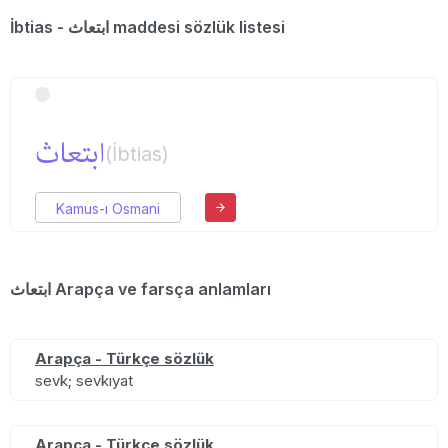
İbtias - ابتعاث maddesi sözlük listesi
ابتعاث
(İbtias)
Kamus-ı Osmani
ابتعاث Arapça ve farsça anlamları
Arapça - Türkçe sözlük
sevk; sevkıyat
Arapça - Türkçe sözlük