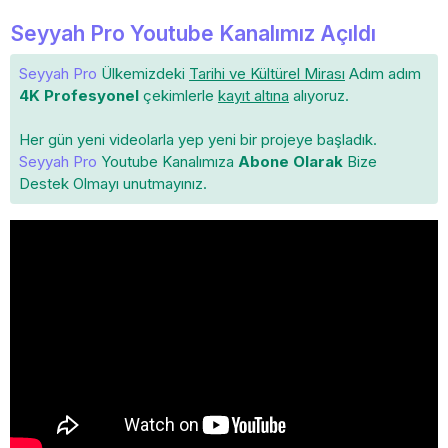
Seyyah Pro Youtube Kanalımız Açıldı
Seyyah Pro
Ülkemizdeki
Tarihi ve Kültürel Mirası
Adım adım
4K Profesyonel
çekimlerle
kayıt altına
alıyoruz.
Her gün yeni videolarla yep yeni bir projeye başladık.
Seyyah Pro
Youtube Kanalımıza
Abone Olarak
Bize
Destek Olmayı unutmayınız.