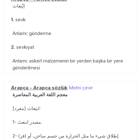
اِبْتِعاث
1.
sevk
Anlamı: gönderme
2.
sevkıyat
Anlamı: askerî malzemenin bir yerden başka bir yere
gönderilmesi
Arapça - Arapça sözlük
Metni çevir
معجم اللغة العربية المعاصرة
ابتِعاث [مفرد]:
1- مصدر ابتعثَ.
2- (فز) إطلاق شيء ما مثل الحرارة من جسم ساخن، أو