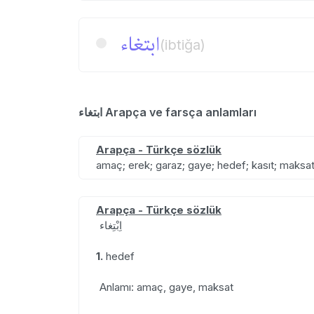
ابتغاء
(ibtiğa)
ابتغاء Arapça ve farsça anlamları
Arapça - Türkçe sözlük
amaç; erek; garaz; gaye; hedef; kasıt; maks
Arapça - Türkçe sözlük
اِبْتِغاء
1.
hedef
Anlamı: amaç, gaye, maksat