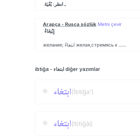
ـ انظر: بُغْيَةَ
Arapça - Rusca sözlük
Metni çevir
إِبْتِغَاءٌ
желание; ابتغاءً желая,стремясь к ……
ibtiğa - ابتغاء diğer yazımlar
ابتغاء
(İbtiğa')
ابتغاء
(ibtiğâi)