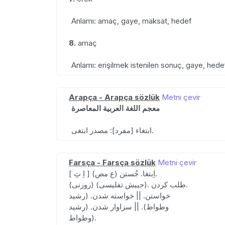
Anlamı: amaç, gaye, maksat, hedef
8.
amaç
Anlamı: erişilmek istenilen sonuç, gaye, hed
Arapça - Arapça sözlük
Metni çevir
معجم اللغة العربية المعاصرة
ابتغاء [مفرد]: مصدر ابتغى.
Farsça - Farsça sözlük
Metni çevir
[ اِ تِ ] (ع مص) اِبتغا. جُستن.
(زوزنی) (حبیش تفلیسی). طلب کردن.
خواستن. || خواسته شدن. (رشید
وطواط). || سزاوار شدن. (رشید
وطواط).