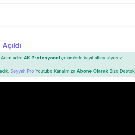
 Açıldı
Adım adım
4K Profesyonel
çekimlerle
kayıt altına
alıyoruz.
ladık.
Seyyah Pro
Youtube Kanalımıza
Abone Olarak
Bize Destek 