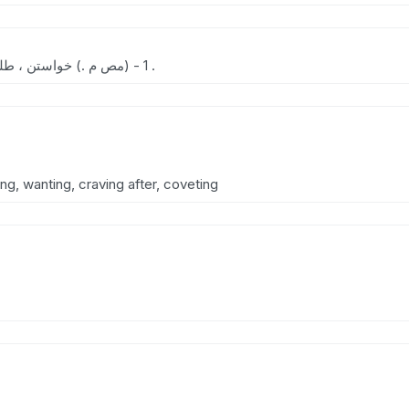
(اِ تِ) [ ع . ] 1 - (مص م .) خواستن ، طلب کردن . 2 - (مص ل .) سزاوار شدن .
ing, wanting, craving after, coveting