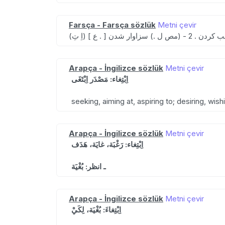
Farsça - Farsça sözlük
Metni çevir
Arapça - İngilizce sözlük
Metni çevir
اِبْتِغاء: مَصْدَر اِبْتَغَى
seeking, aiming at, aspiring to; desiring, wish
Arapça - İngilizce sözlük
Metni çevir
اِبْتِغاء: رَغْبَة، غايَة، هَدَف
ـ انظر: بُغْيَة
Arapça - İngilizce sözlük
Metni çevir
اِبْتِغاءَ: بُغْيَة، لِكَيْ