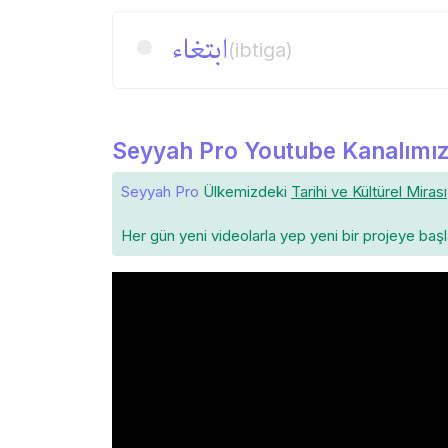
ابتغاء
(ibtiga)
Seyyah Pro Youtube Kanalımız
Seyyah Pro
Ülkemizdeki
Tarihi ve Kültürel Mirası
Her gün yeni videolarla yep yeni bir projeye baş