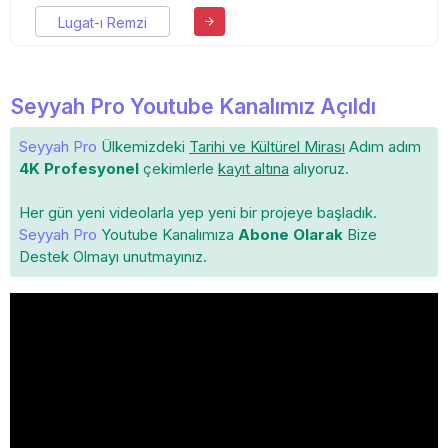
Lugat-ı Remzi
Seyyah Pro Youtube Kanalımız Açıldı
Seyyah Pro
Ülkemizdeki
Tarihi ve Kültürel Mirası
Adım adım
4K Profesyonel
çekimlerle
kayıt altına
alıyoruz.
Her gün yeni videolarla yep yeni bir projeye başladık.
Seyyah Pro
Youtube Kanalımıza
Abone Olarak
Bize
Destek Olmayı unutmayınız.