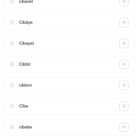
cibavet
Cibâye
Cibayet
Cibbîr
cibbon
Cîbe
cibebe