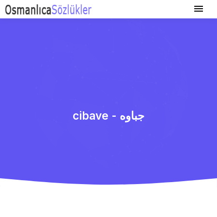
cibave - جباوه