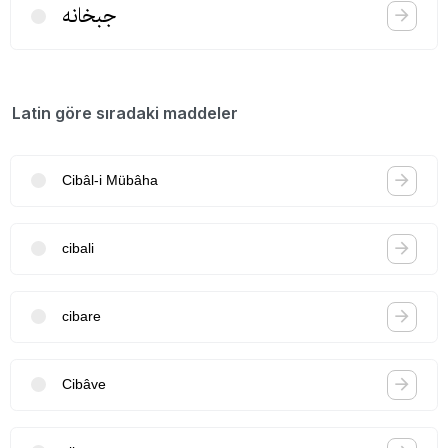
جبخانه
Latin göre sıradaki maddeler
Cibâl-i Mübâha
cibali
cibare
Cibâve