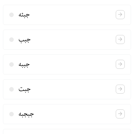
جبئه
جبب
جببه
جبت
جبجبه