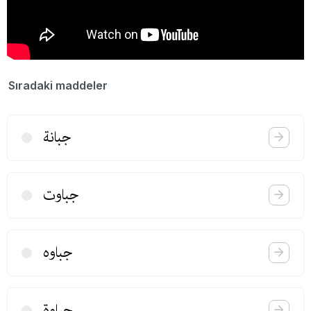
Sıradaki maddeler
جبانة
جباوت
جباوه
جباوة