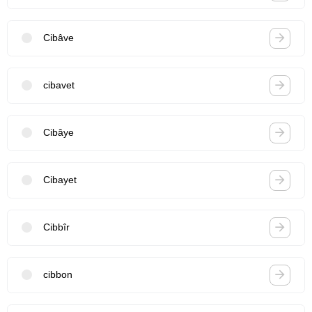
Cibâve
cibavet
Cibâye
Cibayet
Cibbîr
cibbon