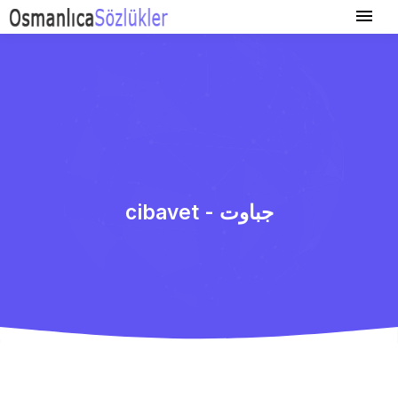
cibavet - جباوت