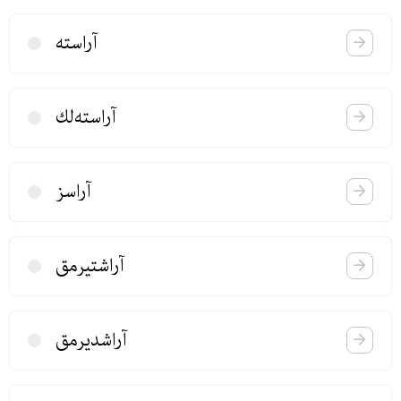
آراسته
آراسته‌لك
آراسز
آراشتیرمق
آراشدیرمق