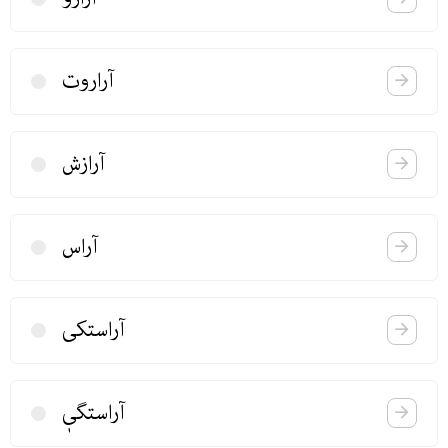
آراروت
آرازش
آراس
آراستكی
آراستگیٖ