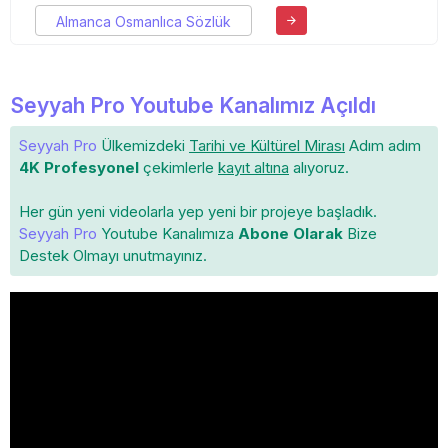
Almanca Osmanlıca Sözlük
Seyyah Pro Youtube Kanalımız Açıldı
Seyyah Pro
Ülkemizdeki
Tarihi ve Kültürel Mirası
Adım adım
4K Profesyonel
çekimlerle
kayıt altına
alıyoruz.
Her gün yeni videolarla yep yeni bir projeye başladık.
Seyyah Pro
Youtube Kanalımıza
Abone Olarak
Bize
Destek Olmayı unutmayınız.