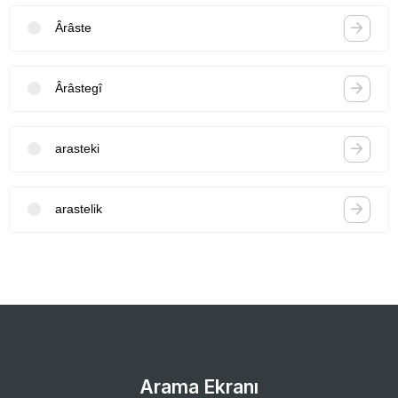
Ârâste
Ârâstegî
arasteki
arastelik
Arama Ekranı