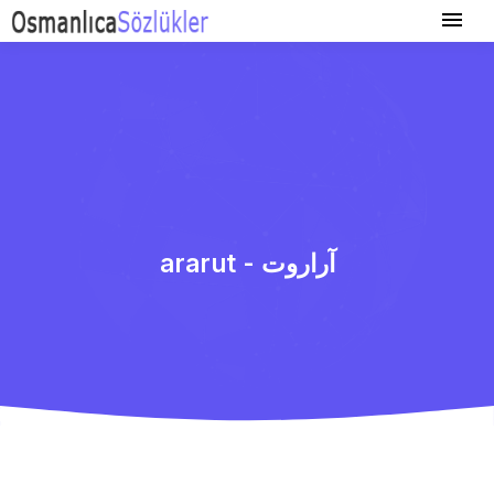
ararut - آراروت