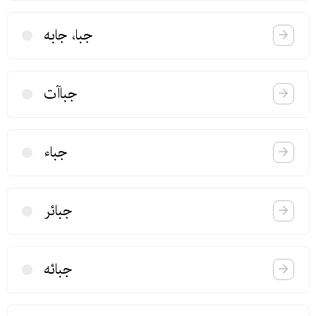
جبا، جابه
جباآت
جباء
جبائر
جبائه