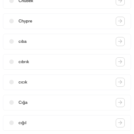
Chübek
Chypre
cıba
cıbrık
cıcık
Cığa
cığıl