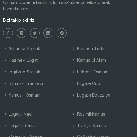
Osmanlı dönemi basılmış tüm sözlükler ücretsiz olarak
hizmetinizde.
Bizi takip ediniz:
Almanca Sözlük
Kamus-ı Türki
Hazine-i Lugat
Kamus'ul Alam
İngilizce Sözlük
Lehçe-i Osmani
Kamus-ı Fransevi
Lugat-ı Cudi
Kamus-ı Osmani
Lugat-ı Ebuzziya
Lugat-ı Naci
Resimli Kamus
Lugat-ı Remzi
Türkçe Kamus