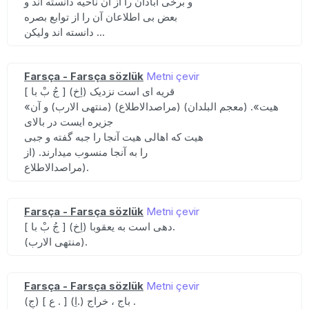
و برخی آبادان را از آن ناحیه دانسته اند و
بعض بی اطلاعان آن را از توابع بصره
دانسته اند ولیکن ...
Farsça - Farsça sözlük
Metni çevir
[ جُ بْ با ] (اِخ) قریه ای است نزدیک
«هیت». (معجم البلدان) (مراصدالاطلاع) (منتهی الارب) و آن
جزیره ایست در بالای
هیت که اهالی هیت آنجا را جبه گفته و جبی
را به آنجا منسوب میدارند. (از
مراصدالاطلاع).
Farsça - Farsça sözlük
Metni çevir
[ جُ بْ با ] (اِخ) دهی است به یعقوبا.
(منتهی الارب).
Farsça - Farsça sözlük
Metni çevir
(جِ) [ ع . ] (اِ.) باج ، خراج .