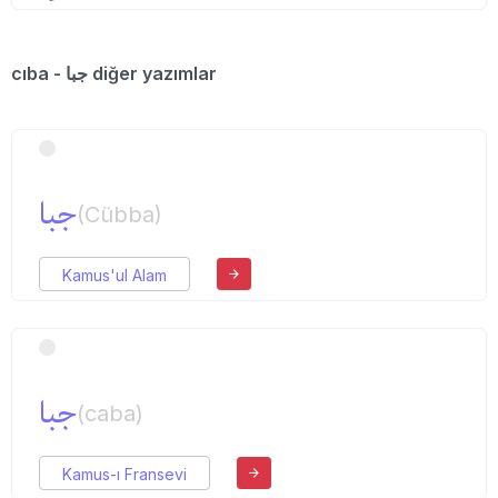
cıba - جبا diğer yazımlar
جبا
(Cübba)
Kamus'ul Alam
جبا
(caba)
Kamus-ı Fransevi