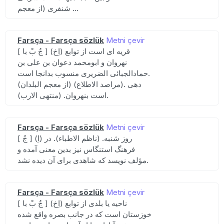
شنفری (از معجم ...
Farsça - Farsça sözlük
Metni çevir
[ جُ بْ با ] (اِخ) قریه ای است از توابع
نهروان و ابومحمد دعوان بن علی بن
حمادالجبائی الضریری منسوب بدانجا است.
(از معجم البلدان) (مراصد الاطلاع). دهی
است بنهروان. (منتهی الارب).
Farsça - Farsça sözlük
Metni çevir
[ جُ ] (اِ) روز شنبه. (ناظم الاطباء). در
فرهنگ استنگاس نیز بدین معنی آمده و
مؤلف نویسد که شاهدی برای آن دیده نشد.
Farsça - Farsça sözlük
Metni çevir
[ جُ بْ با ] (اِخ) ناحیه یا بلدی از توابع
خوزستان است که در جانب بصره واقع شده