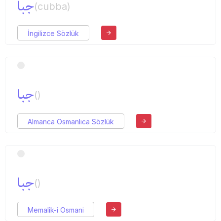
جبا
(cubba)
İngilizce Sözlük
جبا
()
Almanca Osmanlıca Sözlük
جبا
()
Memalik-i Osmani