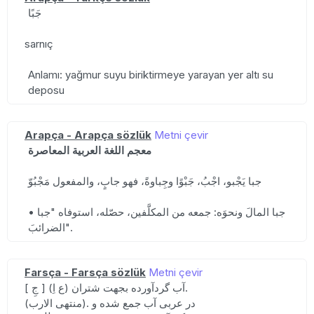
جَبًا
sarnıç
Anlamı: yağmur suyu biriktirmeye yarayan yer altı su
deposu
Arapça - Arapça sözlük
Metni çevir
معجم اللغة العربية المعاصرة
جبا يَجْبو، اجْبُ، جَبْوًا وجِباوةً، فهو جابٍ، والمفعول مَجْبُوّ
• جبا المالَ ونحوَه: جمعه من المكلَّفين، حصّله، استوفاه "جبا
الضرائبَ".
Farsça - Farsça sözlük
Metni çevir
[ جِ ] (ع اِ) آب گردآورده بجهت شتران.
(منتهی الارب). در عربی آب جمع شده و