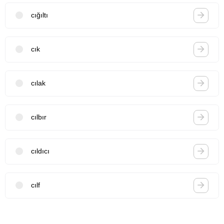
cığıltı
cık
cılak
cılbır
cıldıcı
cılf