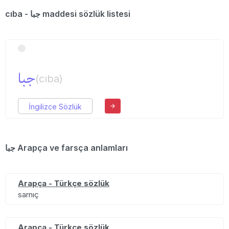
cıba - جبا maddesi sözlük listesi
جبا
(cıba)
İngilizce Sözlük
جبا Arapça ve farsça anlamları
Arapça - Türkçe sözlük
sarnıç
Arapça - Türkçe sözlük