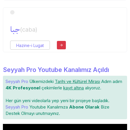
جبا
(caba)
Hazine-i Lugat
Seyyah Pro Youtube Kanalımız Açıldı
Seyyah Pro
Ülkemizdeki
Tarihi ve Kültürel Mirası
Adım adım
4K Profesyonel
çekimlerle
kayıt altına
alıyoruz.
Her gün yeni videolarla yep yeni bir projeye başladık.
Seyyah Pro
Youtube Kanalımıza
Abone Olarak
Bize
Destek Olmayı unutmayınız.