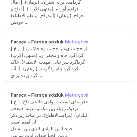
گردآمده برای شتران. (برهان). || مال
فراهم آورده. (منتهی الارب). || باج و
خراج. (برهان) (آنندراج) (ناظم الاطباء):
جودش ...
Farsça - Farsça sözlük
Metni çevir
[ جَ ] (ع اِ) از «ج ب ی» یا «ج ب و» خاک
گرداگرد چاه و محفر آن. (منتهی الارب).
گرداگرد سر چاه. (مهذب الاسماء). خاک
گرداگرد چاه را گویند. (برهان). || آب
گردآورده برای ...
Farsça - Farsça sözlük
Metni çevir
[ جَ ] (اِخ) قریه ای است در وادی «الجی»
نزدیک رویثه بین مکه و مدینه. (معجم
البلدان) (مراصدالاطلاع). در ابیات زیر ذکر
آن آمده است :
خرجنا من الوادی الذی بین مشعل
و بین الجبا هیهات انأت سربتی.