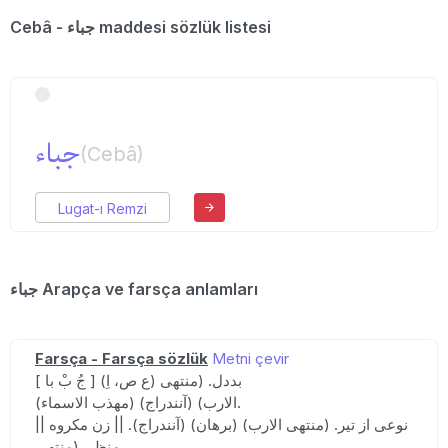
Cebâ - جباء maddesi sözlük listesi
جباء
(Cebâ)
Lugat-ı Remzi
جباء Arapça ve farsça anlamları
Farsça - Farsça sözlük
Metni çevir
[ جُ بْ با ] (ع ص، اِ) بددل. (منتهی
الارب) (آنندراج) (مهذب الاسماء).
|| نوعی از تیر. (منتهی الارب) (برهان) (آنندراج). || زن مکروه
منظر. (منتهی