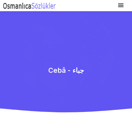
Cebâ - جباء