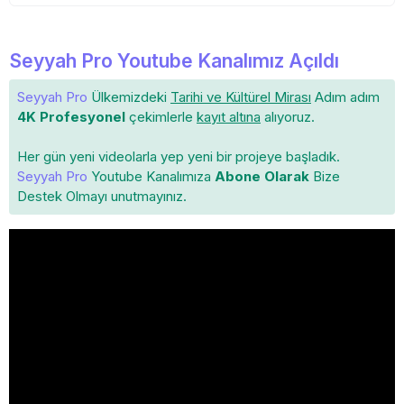
Seyyah Pro Youtube Kanalımız Açıldı
Seyyah Pro
Ülkemizdeki
Tarihi ve Kültürel Mirası
Adım adım
4K Profesyonel
çekimlerle
kayıt altına
alıyoruz.
Her gün yeni videolarla yep yeni bir projeye başladık.
Seyyah Pro
Youtube Kanalımıza
Abone Olarak
Bize
Destek Olmayı unutmayınız.