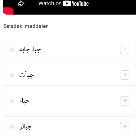
Sıradaki maddeler
جبا، جابه
جباآت
جباء
جبائر