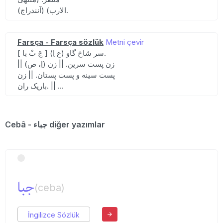
الارب) (آنندراج).
Farsça - Farsça sözlük
Metni çevir
[ جَ بْ با ] (ع اِ) سر شاخ گاو.
|| (اِ، ص) زن پست سرین. || زن
پست سینه و پست پستان. || زن
باریک ران. || ...
Cebâ - جباء diğer yazımlar
جبا
(ceba)
İngilizce Sözlük