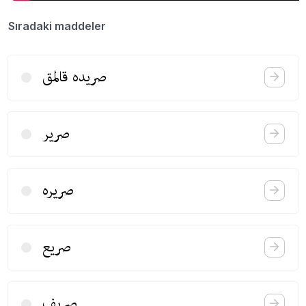
Sıradaki maddeler
صریده قالمق
صریر
صریره
صریع
صریف