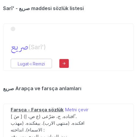
Sarî' - صریع maddesi sözlük listesi
صریع
(Sarî')
Lugat-ı Remzi
صریع Arapça ve farsça anlamları
Farsça - Farsça sözlük
Metni çevir
[ صَ ] (ع ص، اِ) افتاده. ج، صَرْعی ََ.
افکنده. (منتهی الارب). بیفکنده. (مهذب
الاسماء). انداخته :
نون الهوان من الهوی مسروقه