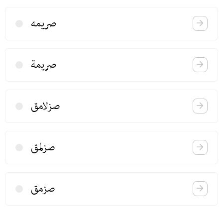
صریمه
صریمة
صزلامق
صزلمق
صزمق