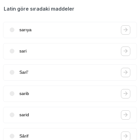
Latin göre sıradaki maddeler
sarıya
sari
Sarî'
sarib
sarid
Sârif