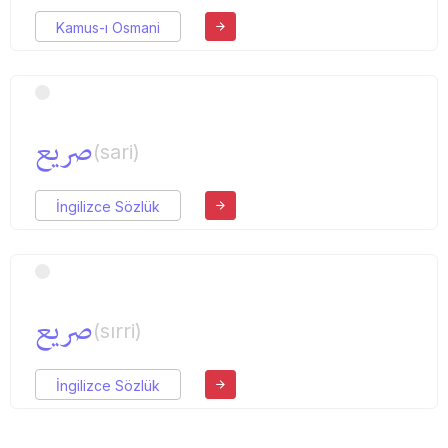
Kamus-ı Osmani
صریع
(sari)
İngilizce Sözlük
صریع
(sırri)
İngilizce Sözlük