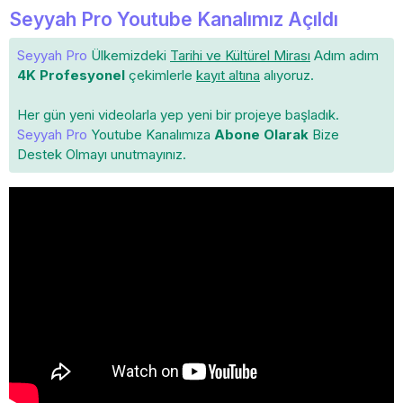
Seyyah Pro Youtube Kanalımız Açıldı
Seyyah Pro
Ülkemizdeki
Tarihi ve Kültürel Mirası
Adım adım
4K Profesyonel
çekimlerle
kayıt altına
alıyoruz.
Her gün yeni videolarla yep yeni bir projeye başladık.
Seyyah Pro
Youtube Kanalımıza
Abone Olarak
Bize
Destek Olmayı unutmayınız.