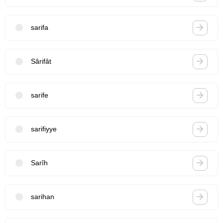
sarifa
Sârifât
sarife
sarifiyye
Sarîh
sarihan