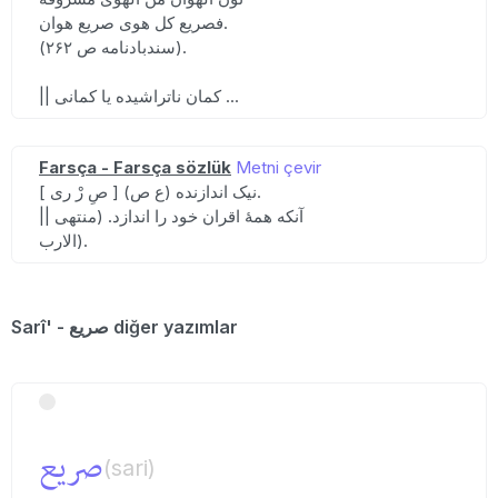
فصریع کل هوی صریع هوان.
(سندبادنامه ص ۲۶۲).
|| کمان ناتراشیده یا کمانی ...
Farsça - Farsça sözlük
Metni çevir
[ صِ رْ ری ] (ع ص) نیک اندازنده.
|| آنکه همهٔ اقران خود را اندازد. (منتهی
الارب).
Sarî' - صریع diğer yazımlar
صریع
(sari)