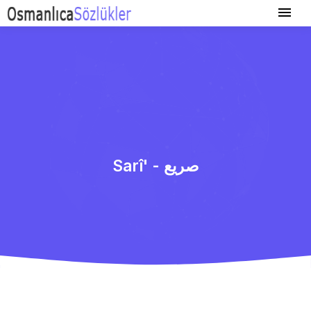
Sarî' - صریع