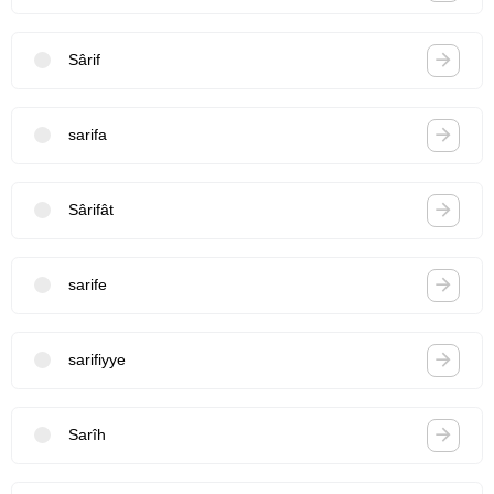
Sârif
sarifa
Sârifât
sarife
sarifiyye
Sarîh