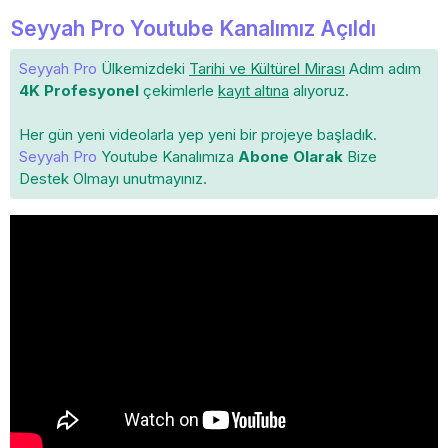
Seyyah Pro Youtube Kanalımız Açıldı
Seyyah Pro
Ülkemizdeki
Tarihi ve Kültürel Mirası
Adım adım
4K Profesyonel
çekimlerle
kayıt altına
alıyoruz.
Her gün yeni videolarla yep yeni bir projeye başladık.
Seyyah Pro
Youtube Kanalımıza
Abone Olarak
Bize
Destek Olmayı unutmayınız.