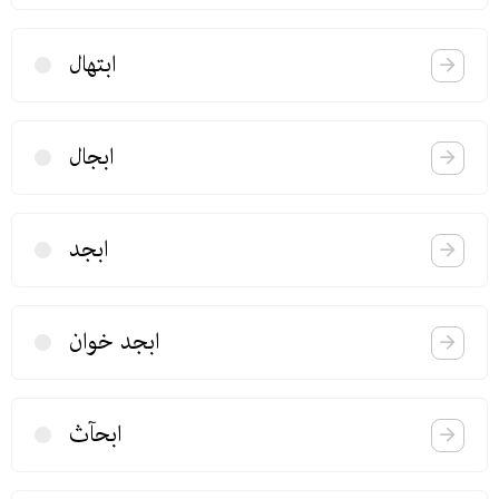
ابتهال
ابجال
ابجد
ابجد خوان
ابحآث