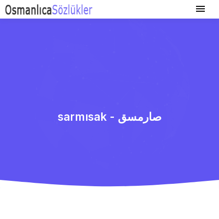
sarmısak - صارمسق