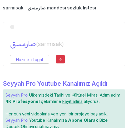
sarmısak - صارمسق maddesi sözlük listesi
صارمسق
(sarmısak)
Hazine-i Lugat
Seyyah Pro Youtube Kanalımız Açıldı
Seyyah Pro
Ülkemizdeki
Tarihi ve Kültürel Mirası
Adım adım
4K Profesyonel
çekimlerle
kayıt altına
alıyoruz.
Her gün yeni videolarla yep yeni bir projeye başladık.
Seyyah Pro
Youtube Kanalımıza
Abone Olarak
Bize
Destek Olmayı unutmayınız.