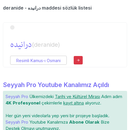
deranide - درانیده maddesi sözlük listesi
درانیده
(deranide)
Resimli Kamus-ı Osmani
Seyyah Pro Youtube Kanalımız Açıldı
Seyyah Pro
Ülkemizdeki
Tarihi ve Kültürel Mirası
Adım adım
4K Profesyonel
çekimlerle
kayıt altına
alıyoruz.
Her gün yeni videolarla yep yeni bir projeye başladık.
Seyyah Pro
Youtube Kanalımıza
Abone Olarak
Bize
Destek Olmayı unutmayınız.