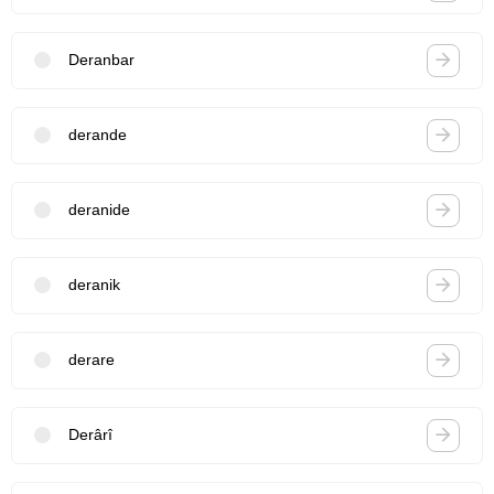
Deranbar
derande
deranide
deranik
derare
Derârî