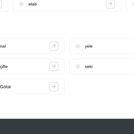
atab
nal
yele
çifte
seki
Gölük