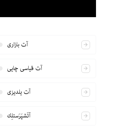
آت بازاری
آت قیاسی چایی
آت یلدیزی
آتَشپَرَستلِك