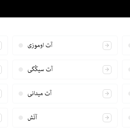
آت اوموزی
آت سیڭگی
آت میدانی
آتَش