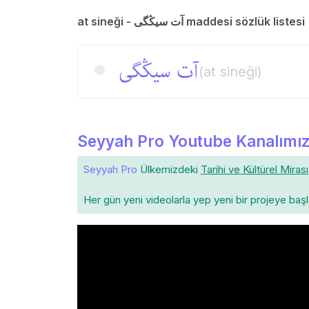
at sineği - آت سیڭگی maddesi sözlük listesi
آت سیڭگی
(at sineği)
Seyyah Pro Youtube Kanalımız
Seyyah Pro
Ülkemizdeki
Tarihi ve Kültürel Mirası
Her gün yeni videolarla yep yeni bir projeye baş