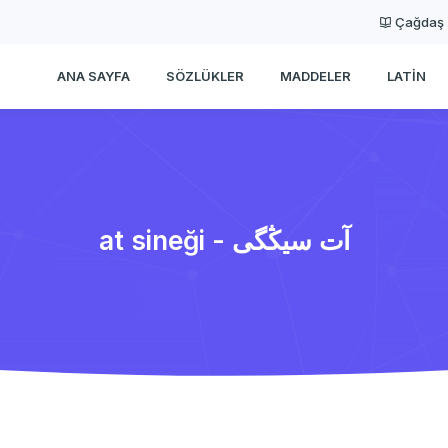
Çağdaş
ANA SAYFA
SÖZLÜKLER
MADDELER
LATIN
at sineği - آت سیڭگی