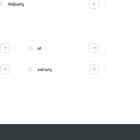
Atâbahş
at
satranç