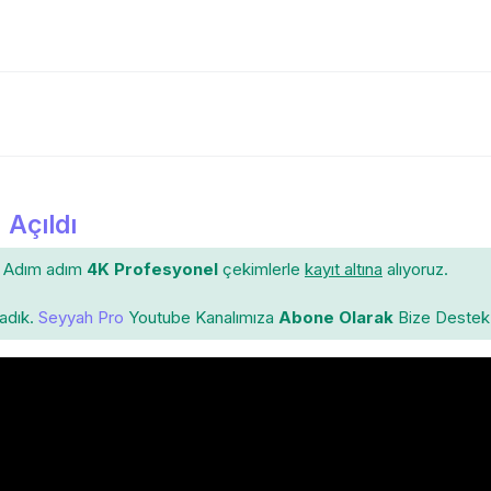
 Açıldı
Adım adım
4K Profesyonel
çekimlerle
kayıt altına
alıyoruz.
ladık.
Seyyah Pro
Youtube Kanalımıza
Abone Olarak
Bize Destek 