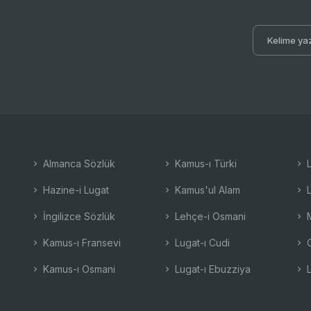
Almanca Sözlük
Kamus-ı Türki
L
Hazine-i Lugat
Kamus'ul Alam
L
İngilizce Sözlük
Lehçe-i Osmani
M
Kamus-ı Fransevi
Lugat-ı Cudi
O
Kamus-ı Osmani
Lugat-ı Ebuzziya
L