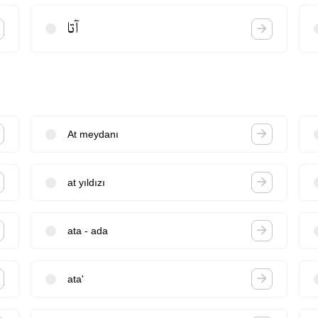
آتا
At meydanı
at yıldızı
ata - ada
ata'