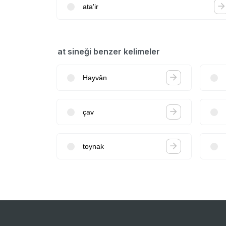
ata'ir
at sineği benzer kelimeler
Hayvân
çav
toynak