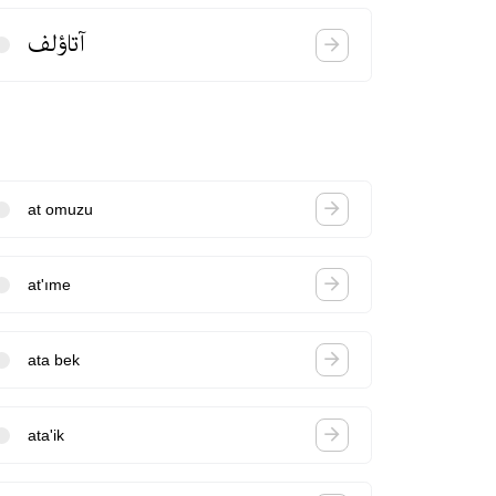
آتاؤلف
at omuzu
at'ıme
ata bek
ata'ik