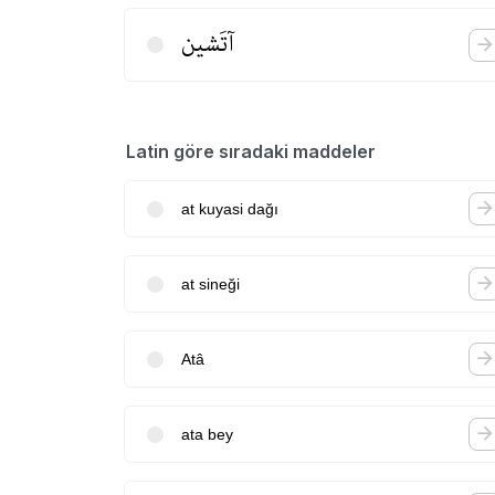
آتَشین
Latin göre sıradaki maddeler
at kuyasi dağı
at sineği
Atâ
ata bey