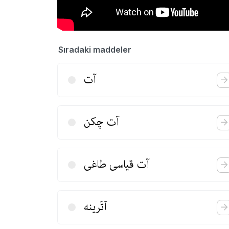
Sıradaki maddeler
آت
آت چكن
آت قیاسی طاغی
آتَرینه‌