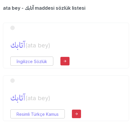
ata bey - آتابك maddesi sözlük listesi
آتابك
(ata bey)
İngilizce Sözlük
آتابك
(ata bey)
Resimli Türkçe Kamus