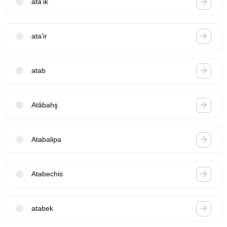
ata'ik
ata'ir
atab
Atâbahş
Atabalipa
Atabechis
atabek