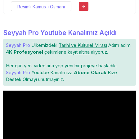
Resimli Kamus-ı Osmani
Seyyah Pro Youtube Kanalımız Açıldı
Seyyah Pro
Ülkemizdeki
Tarihi ve Kültürel Mirası
Adım adım
4K Profesyonel
çekimlerle
kayıt altına
alıyoruz.
Her gün yeni videolarla yep yeni bir projeye başladık.
Seyyah Pro
Youtube Kanalımıza
Abone Olarak
Bize
Destek Olmayı unutmayınız.