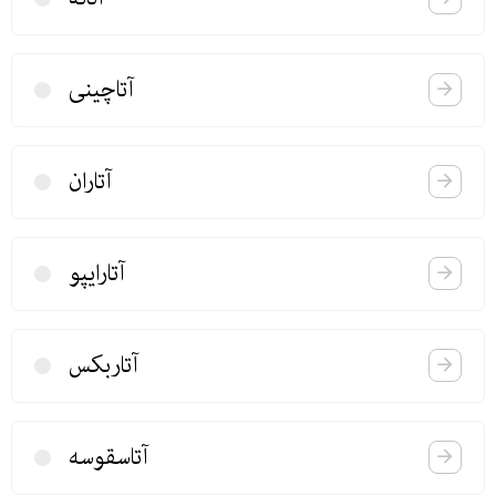
آتاچینی
آتاران
آتارایپو
آتاربكس
آتاسقوسه