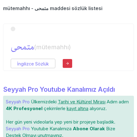
mütemahhı - متمحی maddesi sözlük listesi
متمحی
(mütemahhı)
İngilizce Sözlük
Seyyah Pro Youtube Kanalımız Açıldı
Seyyah Pro
Ülkemizdeki
Tarihi ve Kültürel Mirası
Adım adım
4K Profesyonel
çekimlerle
kayıt altına
alıyoruz.
Her gün yeni videolarla yep yeni bir projeye başladık.
Seyyah Pro
Youtube Kanalımıza
Abone Olarak
Bize
Destek Olmayı unutmayınız.